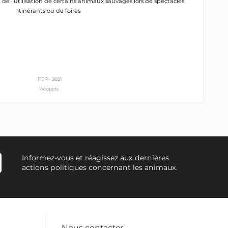
n de l’utilisation de certains animaux sauvages lors de spectacles
itinérants ou de foires
IFOP -
2021
Woopets
Informez-vous et réagissez aux dernières
actions politiques concernant les animaux.
Nous contacter