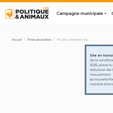
Campagne municipale
Accueil
Prises de position
Fin de la détention d'animaux sauvages dans les cirques: la sénatrice Samantha Cazebonne demande de nouvelles places d'accueil et de modifier la réglementation dans les établissements fixes
Site en transi
de la conditi
2025, place l
réduction de 
mouvement : l
sa nouvelle fo
nombre d'ani