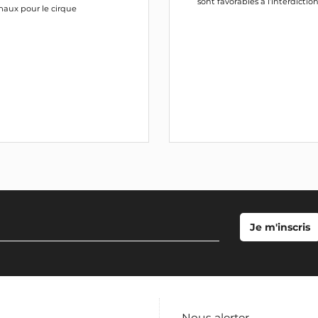
sont favorables à l’interdictio
maux pour le cirque
Nous alerter