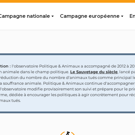
Campagne nationale
Campagne européenne
En
tion :
l'observatoire Politique & Animaux a accompagné de 2012 à 202
on animale dans le champ politique.
Le Sauvetage du siècle
, lancé p
a réduction du nombre du nombre d'animaux tués comme principal le
la souffrance animale. Politique & Animaux continue d'accompagner
'observatoire modifie provisoirement son suivi et prépare pour le p
rme, dédiée à encourager les politiques à agir concrètement pour réd
maux tués.