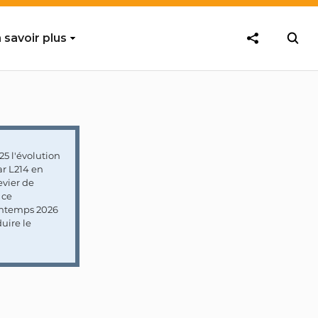
 savoir plus
5 l'évolution
ar L214 en
vier de
 ce
rintemps 2026
uire le