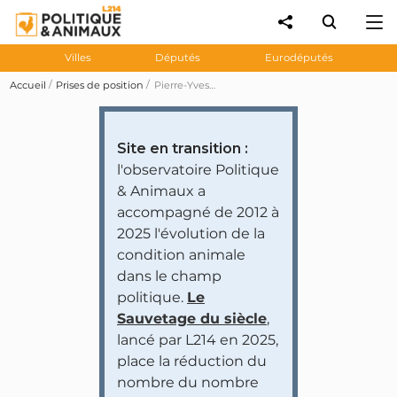
Villes
Députés
Eurodéputés
Accueil
Prises de position
Pierre-Yves Bournazel propose de transférer les animaux sauvages de la ménagerie du Jardin des plantes à Paris vers de nouvelles structures, adaptées à leurs besoins
Site en transition :
l'observatoire Politique
& Animaux a
accompagné de 2012 à
2025 l'évolution de la
condition animale
dans le champ
politique.
Le
Sauvetage du siècle
,
lancé par L214 en 2025,
place la réduction du
nombre du nombre