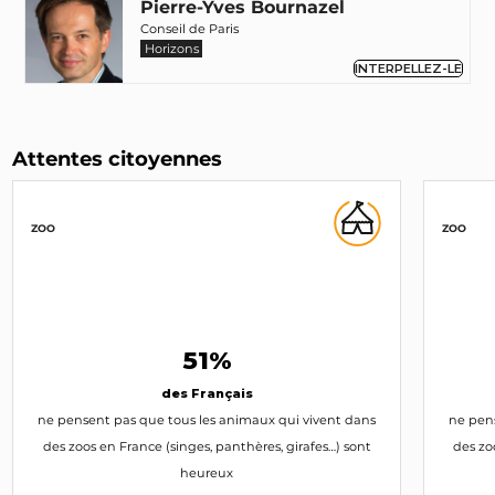
Pierre-Yves Bournazel
Conseil de Paris
Horizons
INTERPELLEZ-LE
Attentes citoyennes
ZOO
ZOO
51%
des Français
ne pensent pas que tous les animaux qui vivent dans
ne pens
des zoos en France (singes, panthères, girafes…) sont
des zo
heureux