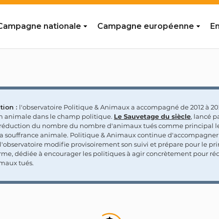
Campagne nationale
Campagne européenne
En
tion :
l'observatoire Politique & Animaux a accompagné de 2012 à 202
on animale dans le champ politique.
Le Sauvetage du siècle
, lancé p
a réduction du nombre du nombre d'animaux tués comme principal le
la souffrance animale. Politique & Animaux continue d'accompagner
'observatoire modifie provisoirement son suivi et prépare pour le p
rme, dédiée à encourager les politiques à agir concrètement pour réd
maux tués.