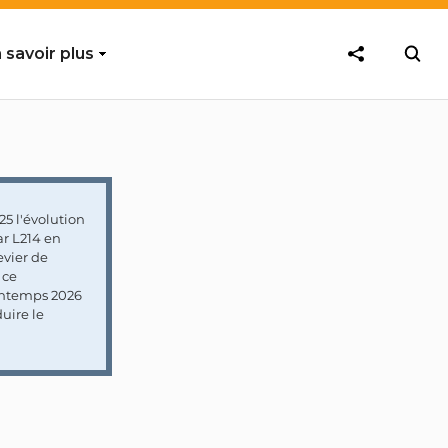
 savoir plus
5 l'évolution
ar L214 en
vier de
 ce
rintemps 2026
uire le