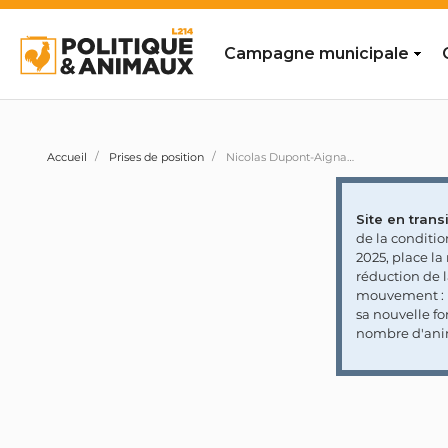
Campagne municipale
Accueil
Prises de position
Nicolas Dupont-Aignan ne pense pas nécessaire de créer un Secrétariat d'État à la condition animale pour accompagner la mise en place de ses mesures de protection des animaux
Site en transi
de la conditi
2025, place l
réduction de 
mouvement : l
sa nouvelle fo
nombre d'ani