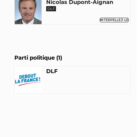
Nicolas Dupont-Aignan
DLF
INTERPELLEZ-LE
Parti politique (1)
DLF