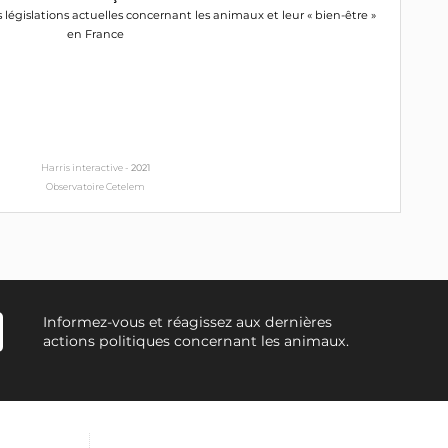
 législations actuelles concernant les animaux et leur « bien-être »
en France
Harris interactive -
2021
Observatoire Cetelem
Informez-vous et réagissez aux dernières
actions politiques concernant les animaux.