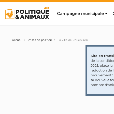
Campagne municipale
Accueil
Prises de position
La ville de Rouen s'engage à sensibiliser à l'éthique animale notamment via les programmes scolaires et périscolaires («Plan d'action bien-être animal 2023-2026»)
Site en transi
de la conditi
2025, place l
réduction de 
mouvement : l
sa nouvelle fo
nombre d'ani