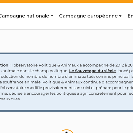
Campagne nationale
Campagne européenne
En
tion :
l'observatoire Politique & Animaux a accompagné de 2012 à 202
on animale dans le champ politique.
Le Sauvetage du siècle
, lancé p
a réduction du nombre du nombre d'animaux tués comme principal le
la souffrance animale. Politique & Animaux continue d'accompagner
'observatoire modifie provisoirement son suivi et prépare pour le p
rme, dédiée à encourager les politiques à agir concrètement pour réd
maux tués.