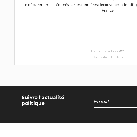
se déclarent mal informés sur les dernières découvertes scientifiq
France
Harris interactive -
2021
Observatoire Cetelem
Suivre l'actualité
politique