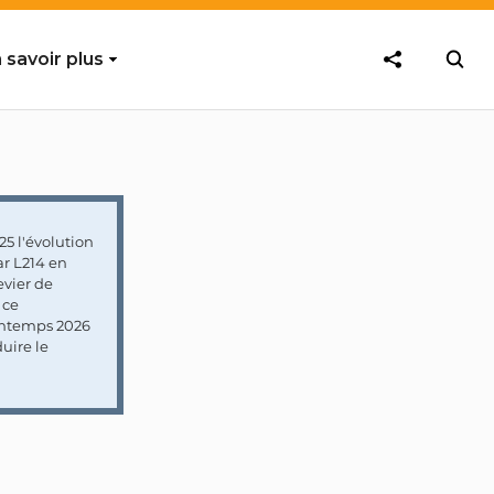
 savoir plus
5 l'évolution
ar L214 en
vier de
 ce
rintemps 2026
uire le