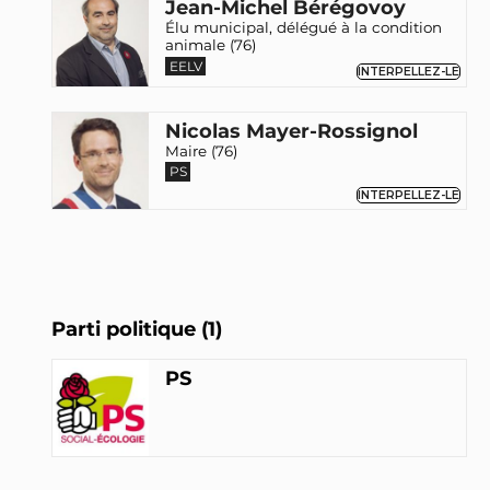
Jean-Michel Bérégovoy
Élu municipal, délégué à la condition
animale (76)
EELV
INTERPELLEZ-LE
Nicolas Mayer-Rossignol
Maire (76)
PS
INTERPELLEZ-LE
Parti politique (1)
PS