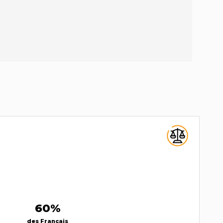
60%
des Français