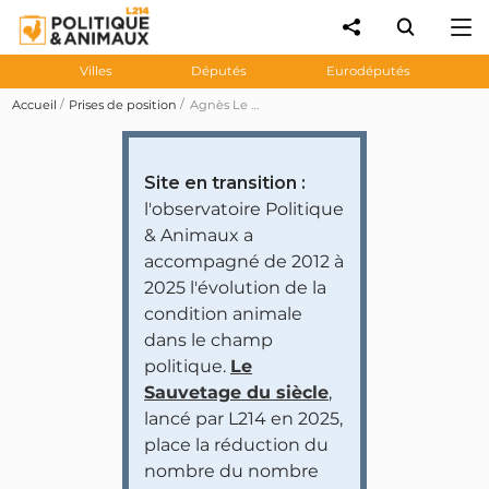
Villes
Députés
Eurodéputés
Accueil
Prises de position
Agnès Le Brun demande un assouplissement des normes de «bien-être animal»
Site en transition :
l'observatoire Politique
& Animaux a
accompagné de 2012 à
2025 l'évolution de la
condition animale
dans le champ
politique.
Le
Sauvetage du siècle
,
lancé par L214 en 2025,
place la réduction du
nombre du nombre