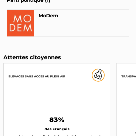
Parti politique (1)
MoDem
Attentes citoyennes
ÉLEVAGES SANS ACCÈS AU PLEIN AIR
TRANSPA
83%
des Français