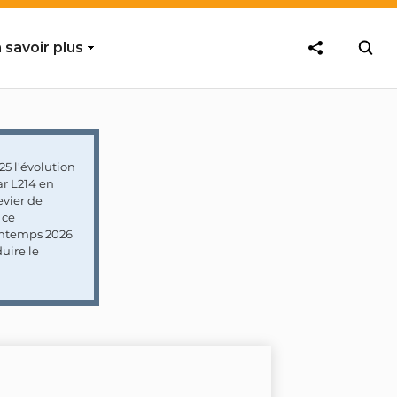
 savoir plus
5 l'évolution
ar L214 en
vier de
 ce
rintemps 2026
uire le