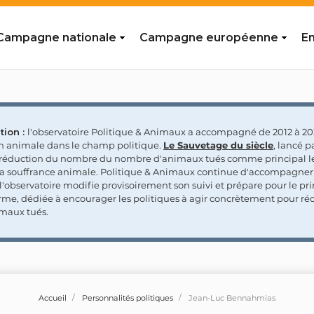
Campagne nationale
Campagne européenne
En
tion :
l'observatoire Politique & Animaux a accompagné de 2012 à 202
on animale dans le champ politique.
Le Sauvetage du siècle
, lancé p
a réduction du nombre du nombre d'animaux tués comme principal le
la souffrance animale. Politique & Animaux continue d'accompagner
'observatoire modifie provisoirement son suivi et prépare pour le p
rme, dédiée à encourager les politiques à agir concrètement pour réd
maux tués.
Accueil
Personnalités politiques
Jean-Luc Bennahmias