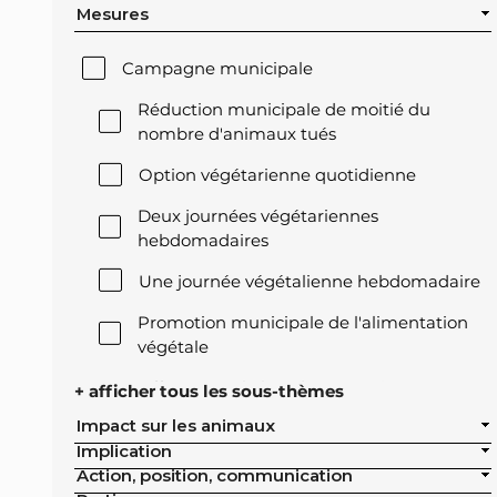
Mesures
Campagne municipale
Réduction municipale de moitié du
nombre d'animaux tués
Option végétarienne quotidienne
Deux journées végétariennes
hebdomadaires
Une journée végétalienne hebdomadaire
Promotion municipale de l'alimentation
végétale
Offre végétale lors des réceptions
+ afficher tous les sous-thèmes
officielles de la ville
Impact sur les animaux
Implication
Exclusion de l'élevage intensif des achats
Action, position, communication
publics de la ville