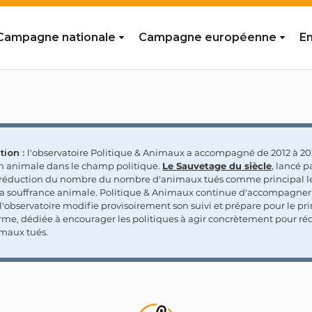
Campagne nationale
Campagne européenne
En
tion :
l'observatoire Politique & Animaux a accompagné de 2012 à 202
on animale dans le champ politique.
Le Sauvetage du siècle
, lancé p
a réduction du nombre du nombre d'animaux tués comme principal le
la souffrance animale. Politique & Animaux continue d'accompagner
'observatoire modifie provisoirement son suivi et prépare pour le p
rme, dédiée à encourager les politiques à agir concrètement pour réd
maux tués.