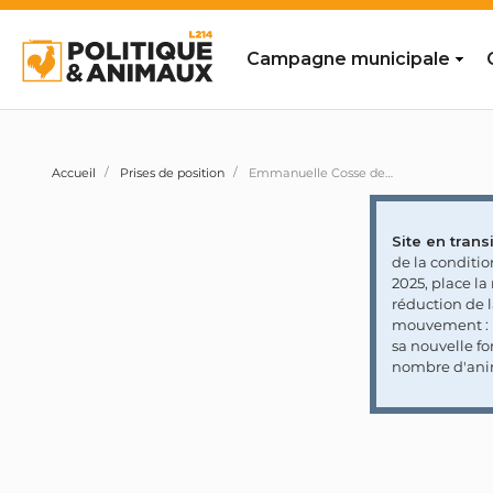
Campagne municipale
Accueil
Prises de position
Emmanuelle Cosse demande au ministre de l'agriculture des inspections générales et sans préavis dans tous les abattoirs de France
Site en transi
de la conditi
2025, place l
réduction de 
mouvement : l
sa nouvelle fo
nombre d'ani