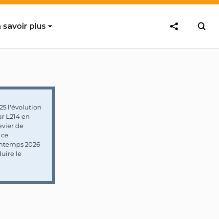
 savoir plus
5 l'évolution
ar L214 en
vier de
 ce
rintemps 2026
uire le