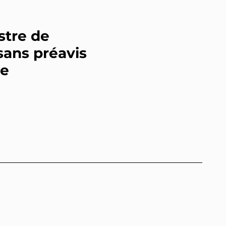
tre de
sans préavis
ce