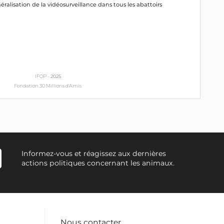
éralisation de la vidéosurveillance dans tous les abattoirs
IFOP -
2025
Fondation 30 Millions d'Amis
Informez-vous et réagissez aux dernières
actions politiques concernant les animaux.
Nous contacter