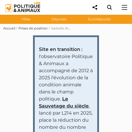
Villes
Députés
Eurodéputés
Accueil
Prises de position
Isabelle Attard demande l'abolition du broyage des poussins mâles
Site en transition :
l'observatoire Politique
& Animaux a
accompagné de 2012 à
2025 l'évolution de la
condition animale
dans le champ
politique.
Le
Sauvetage du siècle
,
lancé par L214 en 2025,
place la réduction du
nombre du nombre