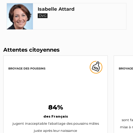
Isabelle Attard
DVG
Attentes citoyennes
BROYAGE DES POUSSINS
BROYAGE
84%
des Français
sont f
jugent inacceptable l'abattage des poussins mâles
mise à 
juste après leur naissance