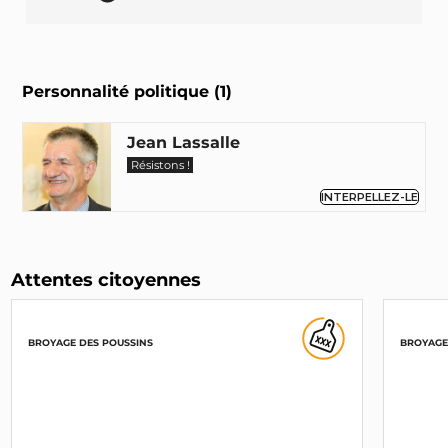
Personnalité politique (1)
Jean Lassalle
Résistons !
INTERPELLEZ-LE
Attentes citoyennes
BROYAGE DES POUSSINS
BROYAGE