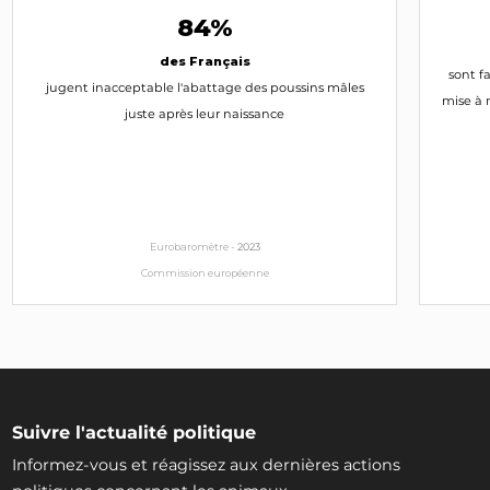
84%
des Français
sont f
jugent inacceptable l'abattage des poussins mâles
mise à 
juste après leur naissance
Eurobaromètre -
2023
Commission européenne
Suivre l'actualité politique
Informez-vous et réagissez aux dernières actions