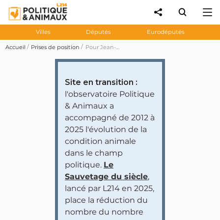
Villes
Députés
Eurodéputés
Accueil
Prises de position
Pour Jean-Marc Governatori, la végétalisation de l'alimentation est inévitable dans la décennie pour répondre aux multiples crises alimentaires, climatiques, énergétiques, etc.
Site en transition :
l'observatoire Politique
& Animaux a
accompagné de 2012 à
2025 l'évolution de la
condition animale
dans le champ
politique.
Le
Sauvetage du siècle
,
lancé par L214 en 2025,
place la réduction du
nombre du nombre