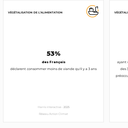
VÉGÉTALISATION DE L’ALIMENTATION
VÉGÉTALI
53%
des Français
ayant 
déclarent consommer moins de viande qu'il y a 3 ans
des 
préoccu
Harris interactive -
2025
Réseau Action Climat