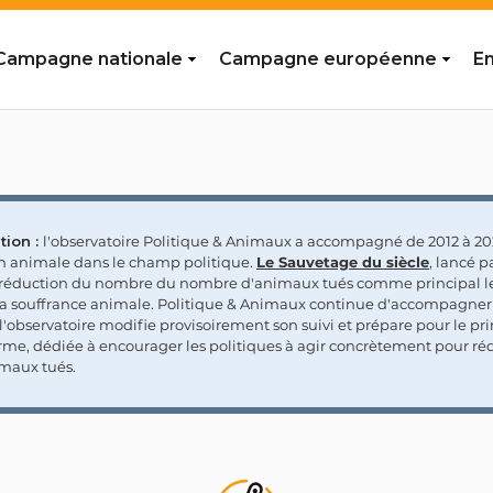
Campagne nationale
Campagne européenne
En
tion :
l'observatoire Politique & Animaux a accompagné de 2012 à 202
on animale dans le champ politique.
Le Sauvetage du siècle
, lancé p
a réduction du nombre du nombre d'animaux tués comme principal le
la souffrance animale. Politique & Animaux continue d'accompagner
'observatoire modifie provisoirement son suivi et prépare pour le p
rme, dédiée à encourager les politiques à agir concrètement pour réd
maux tués.