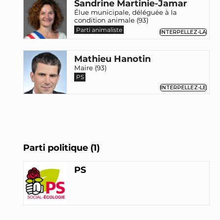
Sandrine Martinie-Jamar
Élue municipale, déléguée à la
condition animale (93)
Parti animaliste
INTERPELLEZ-LA
Mathieu Hanotin
Maire (93)
PS
INTERPELLEZ-LE
Parti politique (1)
PS