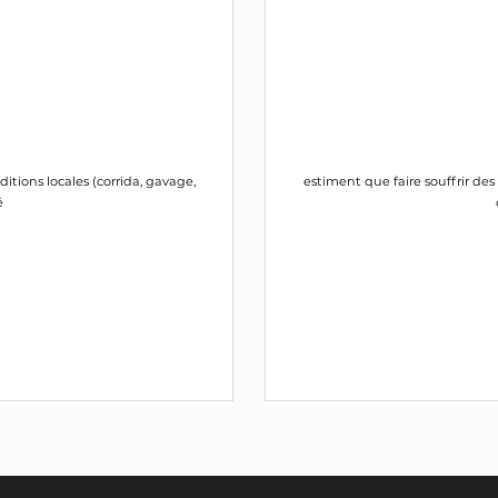
itions locales (corrida, gavage,
estiment que faire souffrir des
é