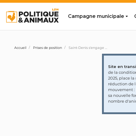
Campagne municipale
Accueil
Prises de position
Saint-Denis s'engage à bannir les produits issus du gavage et du chaponnage de la liste des «produits de qualité et durables» de sa restauration collective en signant la charte ETICA de Welfarm
Site en transi
de la conditi
2025, place l
réduction de 
mouvement : l
sa nouvelle fo
nombre d'ani