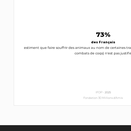
73%
des Français
estiment que faire souffrir des animaux au nom de certaines trad
combats de coqs) n'est pas justifi
IFOP -
2025
Fondation 30 Millions d'Amis