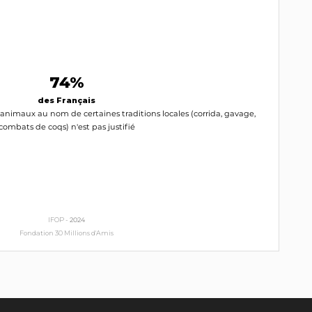
74%
des Français
 animaux au nom de certaines traditions locales (corrida, gavage,
combats de coqs) n'est pas justifié
IFOP -
2024
Fondation 30 Millions d'Amis