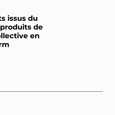
ts issus du
«produits de
llective en
arm