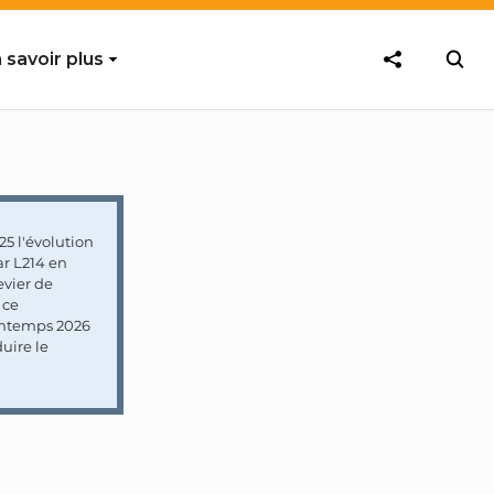
 savoir plus
5 l'évolution
ar L214 en
vier de
 ce
rintemps 2026
uire le