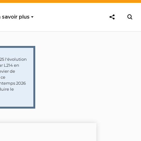
 savoir plus
5 l'évolution
ar L214 en
vier de
 ce
rintemps 2026
uire le