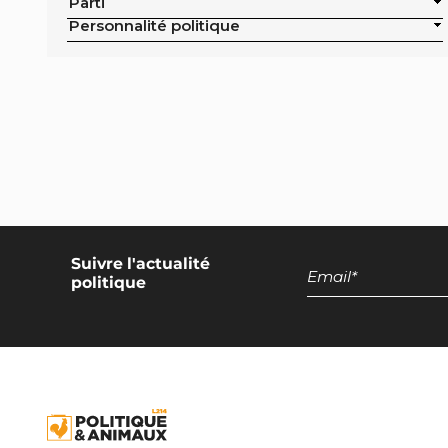
Parti
Exclusion de la pisciculture des achats
Personnalité politique
publics de la ville
Campagne nationale
Réduction de moitié du nombre
d'animaux tués en France
Moratoire national sur les élevages
intensifs
Moratoire national sur les élevages
piscicoles
Suivre l'actualité
politique
Mesures miroirs sur les produits d’origine
animale
Interdiction des navires de pêche de plus
de 12 mètres dans la bande côtière
Interdiction nationale des élevages
d’insectes