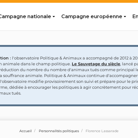
Campagne nationale
Campagne européenne
En
tion :
l'observatoire Politique & Animaux a accompagné de 2012 à 202
on animale dans le champ politique.
Le Sauvetage du siècle
, lancé p
a réduction du nombre du nombre d'animaux tués comme principal le
la souffrance animale. Politique & Animaux continue d'accompagner
'observatoire modifie provisoirement son suivi et prépare pour le p
rme, dédiée à encourager les politiques à agir concrètement pour réd
maux tués.
Accueil
Personnalités politiques
Florence Lassarade