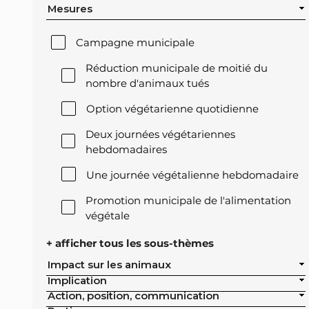
Mesures
Campagne municipale
Réduction municipale de moitié du
nombre d'animaux tués
Option végétarienne quotidienne
Deux journées végétariennes
hebdomadaires
Une journée végétalienne hebdomadaire
Promotion municipale de l'alimentation
végétale
Offre végétale lors des réceptions
+ afficher tous les sous-thèmes
officielles de la ville
Impact sur les animaux
Implication
Exclusion de l'élevage intensif des achats
Action, position, communication
publics de la ville