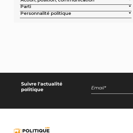
publics de la ville
Parti
Exclusion de la pisciculture des achats
Personnalité politique
publics de la ville
Campagne nationale
Réduction de moitié du nombre
d'animaux tués en France
Moratoire national sur les élevages
intensifs
Moratoire national sur les élevages
piscicoles
Suivre l'actualité
politique
Mesures miroirs sur les produits d’origine
animale
Interdiction des navires de pêche de plus
de 12 mètres dans la bande côtière
Interdiction nationale des élevages