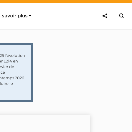
 savoir plus
5 l'évolution
ar L214 en
vier de
 ce
rintemps 2026
uire le