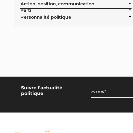
Action, position, communication
publics de la ville
Parti
Exclusion de la pisciculture des achats
Personnalité politique
publics de la ville
Campagne nationale
Réduction de moitié du nombre
d'animaux tués en France
Moratoire national sur les élevages
intensifs
Moratoire national sur les élevages
piscicoles
Suivre l'actualité
politique
Mesures miroirs sur les produits d’origine
animale
Interdiction des navires de pêche de plus
de 12 mètres dans la bande côtière
Interdiction nationale des élevages