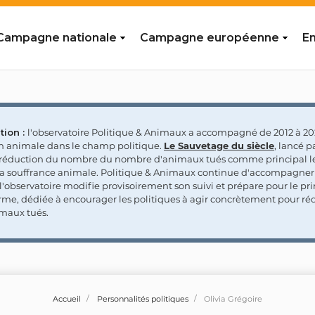
Campagne nationale
Campagne européenne
En
tion :
l'observatoire Politique & Animaux a accompagné de 2012 à 202
on animale dans le champ politique.
Le Sauvetage du siècle
, lancé p
a réduction du nombre du nombre d'animaux tués comme principal le
la souffrance animale. Politique & Animaux continue d'accompagner
'observatoire modifie provisoirement son suivi et prépare pour le p
rme, dédiée à encourager les politiques à agir concrètement pour réd
maux tués.
Accueil
Personnalités politiques
Olivia Grégoire