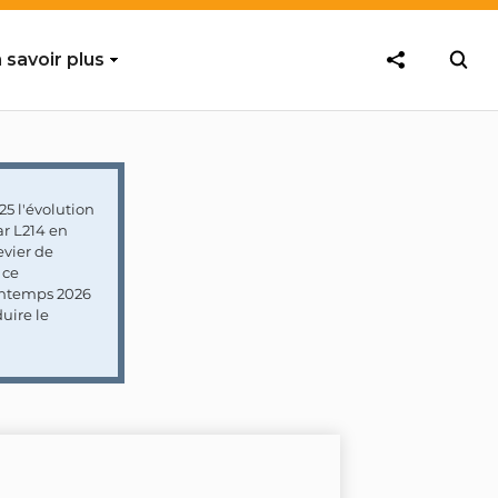
 savoir plus
5 l'évolution
ar L214 en
vier de
 ce
rintemps 2026
uire le