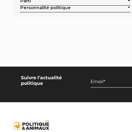
Parti
Exclusion de la pisciculture des achats
Personnalité politique
publics de la ville
Campagne nationale
Réduction de moitié du nombre
d'animaux tués en France
Moratoire national sur les élevages
intensifs
Moratoire national sur les élevages
piscicoles
Suivre l'actualité
politique
Mesures miroirs sur les produits d’origine
animale
Interdiction des navires de pêche de plus
de 12 mètres dans la bande côtière
Interdiction nationale des élevages
d’insectes