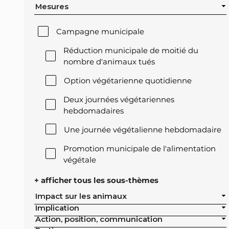
Mesures
Campagne municipale
Réduction municipale de moitié du
nombre d'animaux tués
Option végétarienne quotidienne
Deux journées végétariennes
hebdomadaires
Une journée végétalienne hebdomadaire
Promotion municipale de l'alimentation
végétale
Offre végétale lors des réceptions
+ afficher tous les sous-thèmes
officielles de la ville
Impact sur les animaux
Implication
Exclusion de l'élevage intensif des achats
Action, position, communication
publics de la ville