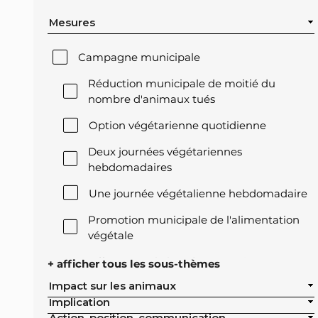
Mesures
Campagne municipale
Réduction municipale de moitié du
nombre d'animaux tués
Option végétarienne quotidienne
Deux journées végétariennes
hebdomadaires
Une journée végétalienne hebdomadaire
Promotion municipale de l'alimentation
végétale
Offre végétale lors des réceptions
+ afficher tous les sous-thèmes
officielles de la ville
Impact sur les animaux
Implication
Exclusion de l'élevage intensif des achats
Action, position, communication