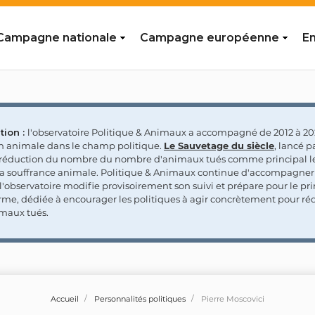
Campagne nationale
Campagne européenne
En
tion :
l'observatoire Politique & Animaux a accompagné de 2012 à 202
on animale dans le champ politique.
Le Sauvetage du siècle
, lancé p
a réduction du nombre du nombre d'animaux tués comme principal le
la souffrance animale. Politique & Animaux continue d'accompagner
'observatoire modifie provisoirement son suivi et prépare pour le p
rme, dédiée à encourager les politiques à agir concrètement pour réd
maux tués.
Accueil
Personnalités politiques
Pierre Moscovici