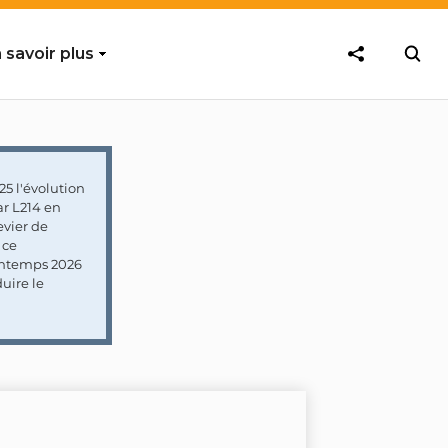
 savoir plus
5 l'évolution
ar L214 en
vier de
 ce
rintemps 2026
uire le