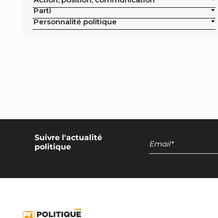
publics de la ville
Parti
Exclusion de la pisciculture des achats
Personnalité politique
publics de la ville
Campagne nationale
Réduction de moitié du nombre
d'animaux tués en France
Moratoire national sur les élevages
intensifs
Moratoire national sur les élevages
piscicoles
Suivre l'actualité
politique
Mesures miroirs sur les produits d’origine
animale
Interdiction des navires de pêche de plus
de 12 mètres dans la bande côtière
Interdiction nationale des élevages