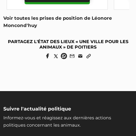
https://www.politique-animaux.fr/elevage/ville-de-poitiers-
declare-ne-plus-inclure-de-foie-gras-dans-les-menus-de-ses-
evenements-offi
Voir toutes les prises de position de Léonore
Moncond'huy
PARTAGEZ L'ÉTAT DES LIEUX « UNE VILLE POUR LES
ANIMAUX » DE POITIERS
Suivre l'actualité politique
Informez-vous et réagissez aux dernières actions
politiques concernant les animaux.