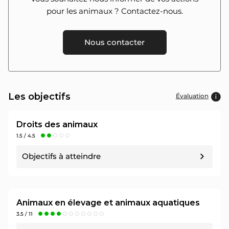
pour les animaux ? Contactez-nous.
Nous contacter
Les objectifs
Évaluation
Droits des animaux
1.5 / 4.5
Objectifs à atteindre
Objectif n°1 : 1 / 1 pt
Attribuer une
délégation condition animale
à
une ou un membre du Conseil municipal
Animaux en élevage et animaux aquatiques
3.5 / 11
Sources :
https://www.politique-animaux.fr/droit-animal/ces-maires-ont-