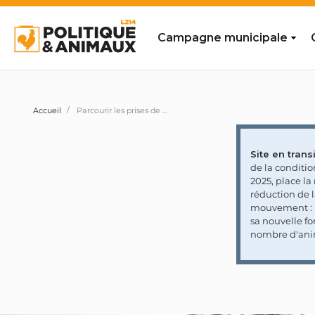
Campagne municipale
Accueil
Parcourir les prises de position des personnalités et partis politiques
Site en transi
de la conditi
2025, place l
réduction de 
mouvement : l
sa nouvelle fo
nombre d'ani