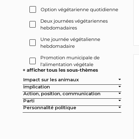
Option végétarienne quotidienne
Deux journées végétariennes
hebdomadaires
Une journée végétalienne
hebdomadaire
Promotion municipale de
l'alimentation végétale
+ afficher tous les sous-thèmes
Offre végétale lors des réceptions
Impact sur les animaux
officielles de la ville
Implication
Action, position, communication
Exclusion de l'élevage intensif des
Parti
achats publics de la ville
Personnalité politique
Exclusion de la pisciculture des
achats publics de la ville
Campagne nationale