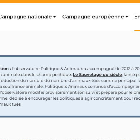
Campagne nationale
Campagne européenne
En
tion :
l'observatoire Politique & Animaux a accompagné de 2012 à 202
on animale dans le champ politique.
Le Sauvetage du siècle
, lancé p
a réduction du nombre du nombre d'animaux tués comme principal le
la souffrance animale. Politique & Animaux continue d'accompagner
'observatoire modifie provisoirement son suivi et prépare pour le p
rme, dédiée à encourager les politiques à agir concrètement pour réd
maux tués.