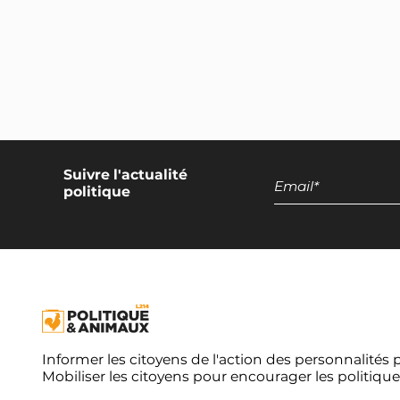
Développement des productions
végétales
Encadrement national des
discours promotionnels sur les
produits d'origine animale
Exclusion de l'élevage intensif et
de la pisciculture de la
Suivre l'actualité
restauration collective
politique
Campagne européenne
Réduction de moitié du nombre
d'animaux terrestres tués dans
l'UE
Réduction de moitié du nombre
d'animaux aquatiques tués dans
Informer les citoyens de l'action des personnalités 
l'UE
Mobiliser les citoyens pour encourager les politique
Moratoire européen sur les