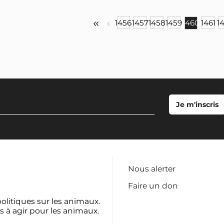
1456
1457
1458
1459
1460
1461
1
Nous alerter
Faire un don
politiques sur les animaux.
s à agir pour les animaux.