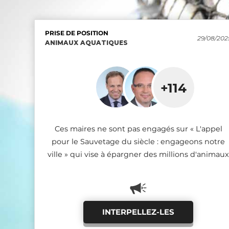
PRISE DE POSITION
PRISE DE POSITION
PRISE DE POSITION
29/08/202
22/10/202
10/12/202
ANIMAUX AQUATIQUES
ANIMAUX AQUATIQUES
ANIMAUX AQUATIQUES
+114
+61
+21
Ces députés ont signé la charte «Sauvetage du
Ces maires sont engagés sur « L'appel pour le
Ces maires ne sont pas engagés sur « L'appel
Sauvetage du siècle : engageons notre ville » qui
siècle» et s'engagent sur tout ou partie de ses 10
pour le Sauvetage du siècle : engageons notre
ville » qui vise à épargner des millions d'animaux
vise à épargner des millions d'animaux
mesures
INTERPELLEZ-LES
FÉLICITEZ-LES
FÉLICITEZ-LES