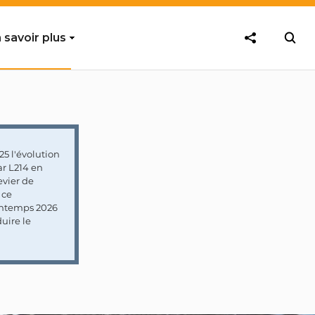
 savoir plus
5 l'évolution
ar L214 en
vier de
 ce
rintemps 2026
uire le