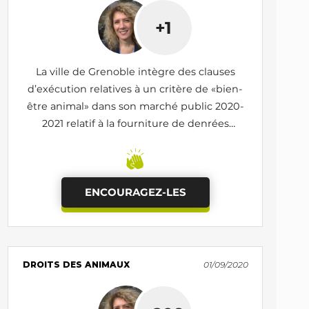
+1
La ville de Grenoble intègre des clauses
d’exécution relatives à un critère de «bien-
être animal» dans son marché public 2020-
2021 relatif à la fourniture de denrées
alimentaires (hors surgelés) pour les besoins
de ses différents services
ENCOURAGEZ-LES
DROITS DES ANIMAUX
01/09/2020