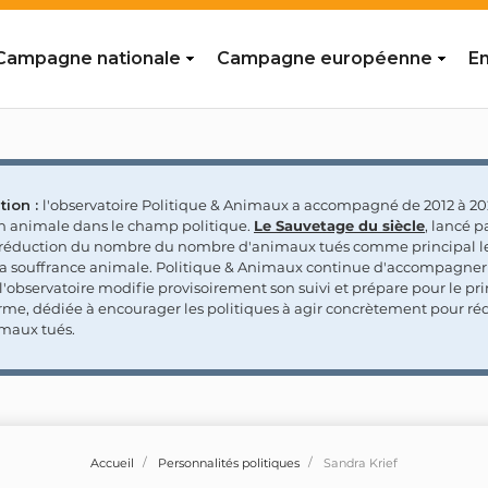
Campagne nationale
Campagne européenne
En
tion :
l'observatoire Politique & Animaux a accompagné de 2012 à 202
on animale dans le champ politique.
Le Sauvetage du siècle
, lancé p
a réduction du nombre du nombre d'animaux tués comme principal le
la souffrance animale. Politique & Animaux continue d'accompagner
'observatoire modifie provisoirement son suivi et prépare pour le p
rme, dédiée à encourager les politiques à agir concrètement pour réd
maux tués.
Accueil
Personnalités politiques
Sandra Krief