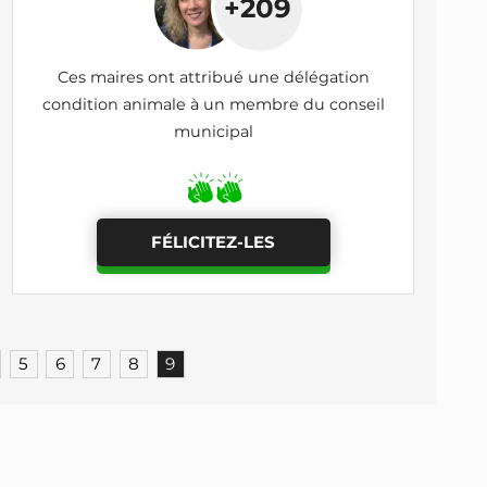
+209
Ces maires ont attribué une délégation
condition animale à un membre du conseil
municipal
FÉLICITEZ-LES
5
6
7
8
9