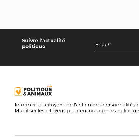
50% de menus végétariens et végétaliens
dans la restauration collective
Développement des productions
végétales
Suivre l'actualité
Encadrement national des discours
politique
promotionnels sur les produits d'origine
animale
Exclusion de l'élevage intensif et de la
pisciculture de la restauration collective
Campagne européenne
Réduction de moitié du nombre
Informer les citoyens de l'action des personnalités 
d'animaux terrestres tués dans l'UE
Mobiliser les citoyens pour encourager les politique
Réduction de moitié du nombre
d'animaux aquatiques tués dans l'UE
Moratoire européen sur les élevages