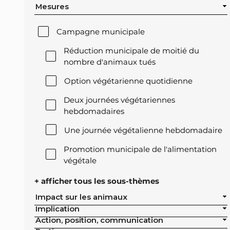
Mesures
Campagne municipale
Réduction municipale de moitié du
nombre d'animaux tués
Option végétarienne quotidienne
Deux journées végétariennes
hebdomadaires
Une journée végétalienne hebdomadaire
Promotion municipale de l'alimentation
végétale
Offre végétale lors des réceptions
+ afficher tous les sous-thèmes
officielles de la ville
Impact sur les animaux
Implication
Exclusion de l'élevage intensif des achats
Action, position, communication
publics de la ville