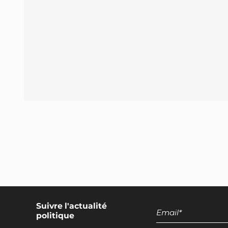
Encadrement des discours européens
promotionnels pour les produits d'origine
animale
Suivre l'actualité
politique