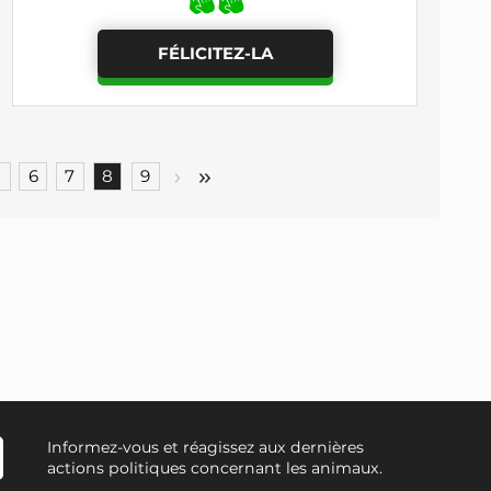
FÉLICITEZ-LA
5
6
7
8
9
Informez-vous et réagissez aux dernières
actions politiques concernant les animaux.