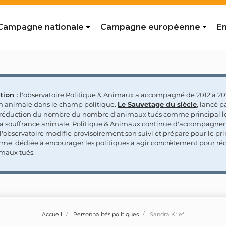
Campagne nationale
Campagne européenne
En
tion :
l'observatoire Politique & Animaux a accompagné de 2012 à 202
on animale dans le champ politique.
Le Sauvetage du siècle
, lancé p
a réduction du nombre du nombre d'animaux tués comme principal le
la souffrance animale. Politique & Animaux continue d'accompagner
'observatoire modifie provisoirement son suivi et prépare pour le p
rme, dédiée à encourager les politiques à agir concrètement pour réd
maux tués.
Accueil
Personnalités politiques
Sandra Krief