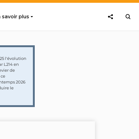
 savoir plus
5 l'évolution
ar L214 en
vier de
 ce
rintemps 2026
uire le