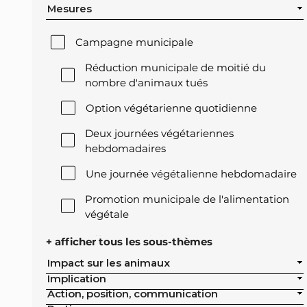
Mesures
Campagne municipale
Réduction municipale de moitié du
nombre d'animaux tués
Option végétarienne quotidienne
Deux journées végétariennes
hebdomadaires
Une journée végétalienne hebdomadaire
Promotion municipale de l'alimentation
végétale
Offre végétale lors des réceptions
+ afficher tous les sous-thèmes
officielles de la ville
Impact sur les animaux
Implication
Exclusion de l'élevage intensif des achats
Action, position, communication
publics de la ville