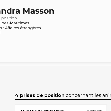
andra Masson
e position
lpes-Maritimes
: Affaires étrangères
N
4 prises de position
concernant les an