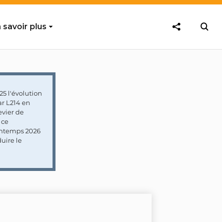
 savoir plus
5 l'évolution
ar L214 en
vier de
 ce
rintemps 2026
uire le