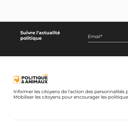
d’insectes
50% de menus végétariens et végétaliens
dans la restauration collective
Développement des productions
Suivre l'actualité
politique
végétales
Encadrement national des discours
promotionnels sur les produits d'origine
animale
Exclusion de l'élevage intensif et de la
pisciculture de la restauration collective
Campagne européenne
Informer les citoyens de l'action des personnalités 
Mobiliser les citoyens pour encourager les politique
Réduction de moitié du nombre
d'animaux terrestres tués dans l'UE
Réduction de moitié du nombre
d'animaux aquatiques tués dans l'UE