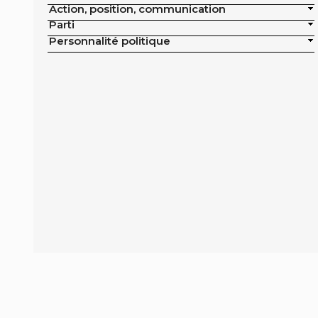
Action, position, communication
publics de la ville
Parti
Exclusion de la pisciculture des achats
Personnalité politique
publics de la ville
Campagne nationale
Réduction de moitié du nombre
d'animaux tués en France
Moratoire national sur les élevages
intensifs
Moratoire national sur les élevages
piscicoles
Mesures miroirs sur les produits d’origine
animale
Interdiction des navires de pêche de plus
de 12 mètres dans la bande côtière
Interdiction nationale des élevages