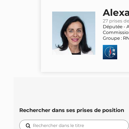
Alex
27 prises d
Députée -
A
Commission 
Groupe : R
Rechercher dans ses prises de position