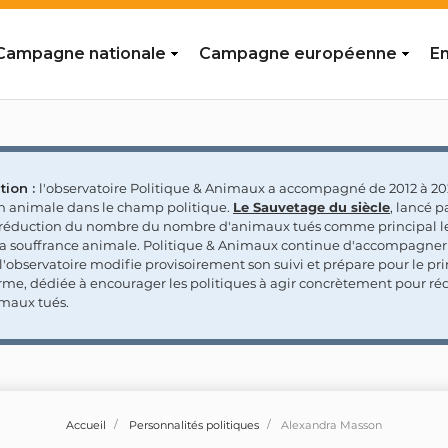
Campagne nationale
Campagne européenne
En
tion :
l'observatoire Politique & Animaux a accompagné de 2012 à 202
on animale dans le champ politique.
Le Sauvetage du siècle
, lancé p
a réduction du nombre du nombre d'animaux tués comme principal le
la souffrance animale. Politique & Animaux continue d'accompagner
'observatoire modifie provisoirement son suivi et prépare pour le p
rme, dédiée à encourager les politiques à agir concrètement pour réd
maux tués.
Accueil
Personnalités politiques
Alexandra Masson