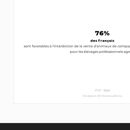
INTERPELLEZ-LE
Michaël Taverne
Député (59)
RN
76%
INTERPELLEZ-LE
des Français
sont favorables à l’interdiction de la vente d’animaux de compa
Bruno Clavet
pour les élevages professionnels agr
Député (62)
RN
INTERPELLEZ-LE
Julien Odoul
Député (89)
IFOP -
2024
RN
Fondation 30 Millions d'Amis
INTERPELLEZ-LE
Frédéric Weber
Député (54)
RN