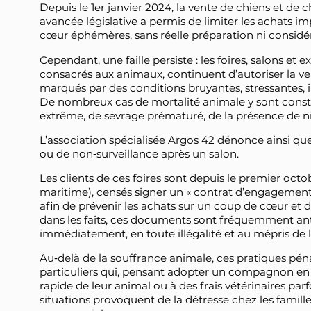
Depuis le 1er janvier 2024, la vente de chiens et de c
avancée législative a permis de limiter les achats i
cœur éphémères, sans réelle préparation ni considér
Cependant, une faille persiste : les foires, salons et
consacrés aux animaux, continuent d’autoriser la ve
marqués par des conditions bruyantes, stressantes, 
De nombreux cas de mortalité animale y sont constat
extrême, de sevrage prématuré, de la présence de n
L’association spécialisée Argos 42 dénonce ainsi q
ou de non‑surveillance après un salon.
Les clients de ces foires sont depuis le premier octo
maritime), censés signer un « contrat d’engagement 
afin de prévenir les achats sur un coup de cœur et d
dans les faits, ces documents sont fréquemment ant
immédiatement, en toute illégalité et au mépris de 
Au‑delà de la souffrance animale, ces pratiques péna
particuliers qui, pensant adopter un compagnon en 
rapide de leur animal ou à des frais vétérinaires par
situations provoquent de la détresse chez les famil