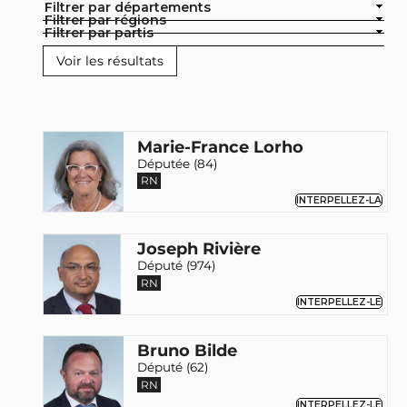
Filtrer par départements
Filtrer par régions
Filtrer par partis
Marie-France Lorho
Députée (84)
RN
INTERPELLEZ-LA
Joseph Rivière
Député (974)
RN
INTERPELLEZ-LE
Bruno Bilde
Député (62)
RN
INTERPELLEZ-LE