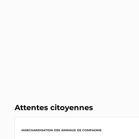
INTERPELLEZ-LE
Alexandre Sabatou
Député (60)
RN
INTERPELLEZ-LE
Bryan Masson
Député (06)
RN
INTERPELLEZ-LE
Sébastien Chenu
Député (59)
RN
Attentes citoyennes
INTERPELLEZ-LE
Kévin Pfeffer
Député (57)
MARCHANDISATION DES ANIMAUX DE COMPAGNIE
RN