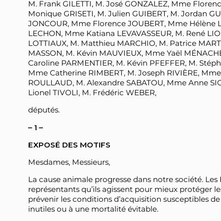
M. Frank GILETTI, M. José GONZALEZ, Mme Flore
Monique GRISETI, M. Julien GUIBERT, M. Jordan G
JONCOUR, Mme Florence JOUBERT, Mme Hélène 
LECHON, Mme Katiana LEVAVASSEUR, M. René LIOR
LOTTIAUX, M. Matthieu MARCHIO, M. Patrice MAR
MASSON, M. Kévin MAUVIEUX, Mme Yaël MÉNACHÉ,
Caroline PARMENTIER, M. Kévin PFEFFER, M. St
Mme Catherine RIMBERT, M. Joseph RIVIÈRE, Mm
ROULLAUD, M. Alexandre SABATOU, Mme Anne SICA
Lionel TIVOLI, M. Frédéric WEBER,
députés.
– 1 –
EXPOSÉ DES MOTIFS
Mesdames, Messieurs,
La cause animale progresse dans notre société. Les
représentants qu’ils agissent pour mieux protéger
prévenir les conditions d’acquisition susceptibles d
inutiles ou à une mortalité évitable.