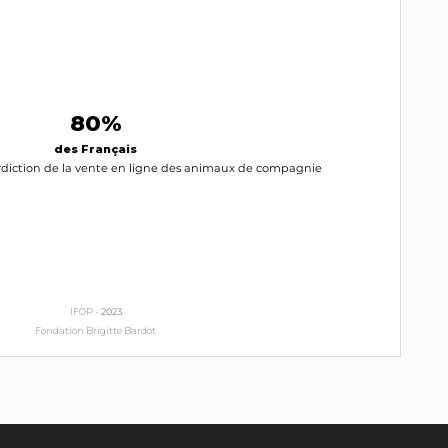
80%
des Français
terdiction de la vente en ligne des animaux de compagnie
IFOP -
2023
Fondation Brigitte Bardot