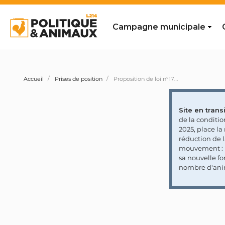
Campagne municipale
Accueil
Prises de position
Proposition de loi n°1707 visant à interdire la vente de chiens et de chats dans les foires et salons
Site en transi
de la conditi
2025, place l
réduction de 
mouvement : l
sa nouvelle fo
nombre d'ani