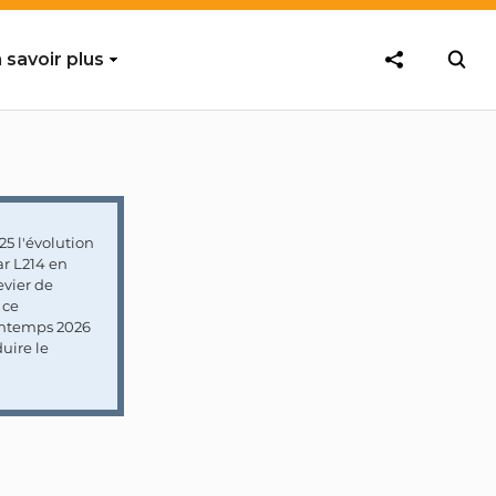
 savoir plus
5 l'évolution
ar L214 en
vier de
 ce
rintemps 2026
uire le