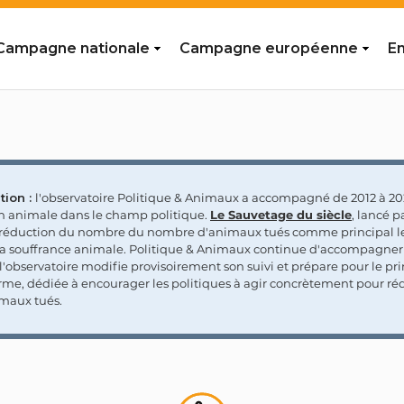
Campagne nationale
Campagne européenne
En
tion :
l'observatoire Politique & Animaux a accompagné de 2012 à 202
on animale dans le champ politique.
Le Sauvetage du siècle
, lancé p
a réduction du nombre du nombre d'animaux tués comme principal le
la souffrance animale. Politique & Animaux continue d'accompagner
'observatoire modifie provisoirement son suivi et prépare pour le p
rme, dédiée à encourager les politiques à agir concrètement pour réd
maux tués.