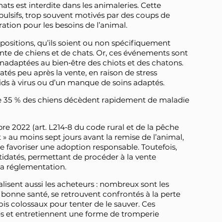
hats est interdite dans les animaleries. Cette
mpulsifs, trop souvent motivés par des coups de
ation pour les besoins de l’animal.
 expositions, qu’ils soient ou non spécifiquement
nte de chiens et de chats. Or, ces événements sont
inadaptées au bien‑être des chiots et des chatons.
és peu après la vente, en raison de stress
ids à virus ou d’un manque de soins adaptés.
ue 35 % des chiens décèdent rapidement de maladie
bre 2022 (art. L214‑8 du code rural et de la pêche
» au moins sept jours avant la remise de l’animal,
e favoriser une adoption responsable. Toutefois,
idatés, permettant de procéder à la vente
la réglementation.
lisent aussi les acheteurs : nombreux sont les
bonne santé, se retrouvent confrontés à la perte
fois colossaux pour tenter de le sauver. Ces
les et entretiennent une forme de tromperie