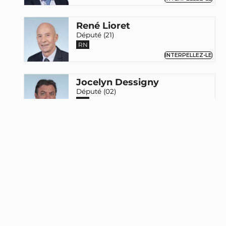
René Lioret
Député (21)
RN
INTERPELLEZ-LE
Jocelyn Dessigny
Député (02)
RN
INTERPELLEZ-LE
Monique Griseti
Députée (13)
RN
INTERPELLEZ-LA
Matthieu Marchio
Député (59)
RN
INTERPELLEZ-LE