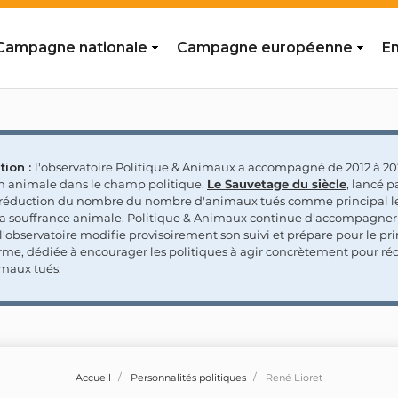
Campagne nationale
Campagne européenne
En
tion :
l'observatoire Politique & Animaux a accompagné de 2012 à 202
on animale dans le champ politique.
Le Sauvetage du siècle
, lancé p
a réduction du nombre du nombre d'animaux tués comme principal le
la souffrance animale. Politique & Animaux continue d'accompagner
'observatoire modifie provisoirement son suivi et prépare pour le p
rme, dédiée à encourager les politiques à agir concrètement pour réd
maux tués.
Accueil
Personnalités politiques
René Lioret