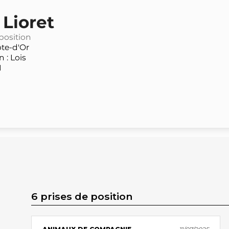
Lioret
 position
te-d'Or
 : Lois
N
6 prises de position