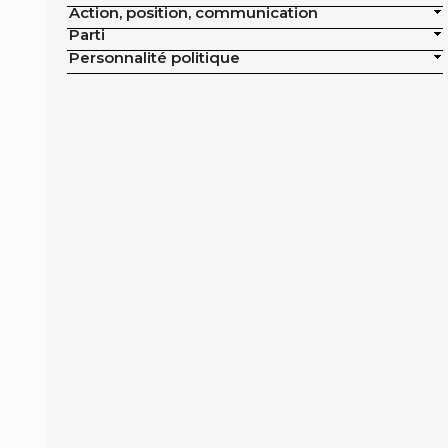
Action, position, communication
publics de la ville
Parti
Exclusion de la pisciculture des achats
Personnalité politique
publics de la ville
Campagne nationale
Réduction de moitié du nombre
d'animaux tués en France
Moratoire national sur les élevages
intensifs
Moratoire national sur les élevages
piscicoles
Mesures miroirs sur les produits d’origine
animale
Interdiction des navires de pêche de plus
de 12 mètres dans la bande côtière
Interdiction nationale des élevages