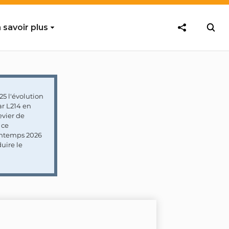
 savoir plus
5 l'évolution
ar L214 en
vier de
 ce
rintemps 2026
uire le