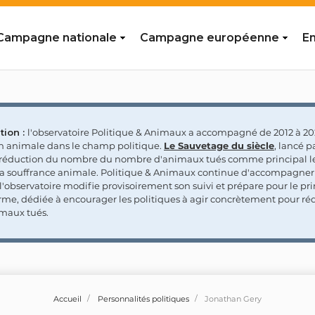
Campagne nationale
Campagne européenne
En
tion :
l'observatoire Politique & Animaux a accompagné de 2012 à 202
on animale dans le champ politique.
Le Sauvetage du siècle
, lancé p
a réduction du nombre du nombre d'animaux tués comme principal le
la souffrance animale. Politique & Animaux continue d'accompagner
'observatoire modifie provisoirement son suivi et prépare pour le p
rme, dédiée à encourager les politiques à agir concrètement pour réd
maux tués.
Accueil
Personnalités politiques
Jonathan Gery