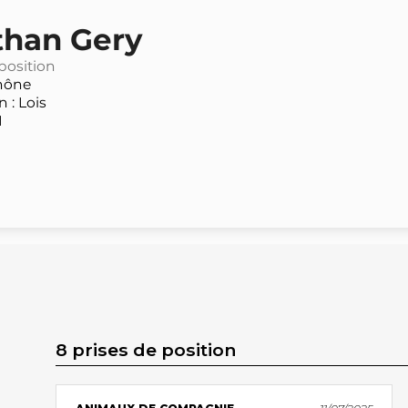
than Gery
 position
hône
 : Lois
N
8 prises de position