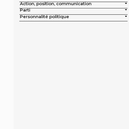
Action, position, communication
publics de la ville
Parti
Exclusion de la pisciculture des achats
Personnalité politique
publics de la ville
Campagne nationale
Réduction de moitié du nombre
d'animaux tués en France
Moratoire national sur les élevages
intensifs
Moratoire national sur les élevages
piscicoles
Mesures miroirs sur les produits d’origine
animale
Interdiction des navires de pêche de plus
de 12 mètres dans la bande côtière
Interdiction nationale des élevages