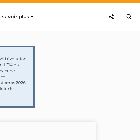
 savoir plus
5 l'évolution
ar L214 en
vier de
 ce
rintemps 2026
uire le