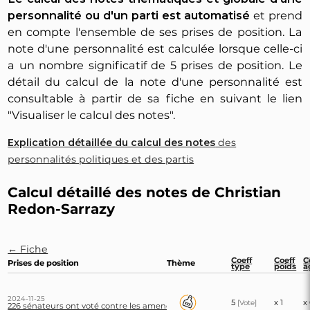
personnalité ou d'un parti est automatisé
et prend
en compte l'ensemble de ses prises de position. La
note d'une personnalité est calculée lorsque celle-ci
a un nombre significatif de 5 prises de position. Le
détail du calcul de la note d'une personnalité est
consultable à partir de sa fiche en suivant le lien
"Visualiser le calcul des notes".
Explication détaillée du calcul des notes
des
personnalités politiques et des partis
Calcul détaillé des notes de Christian
Redon-Sarrazy
← Fiche
Coeff
Coeff
C
Prises de position
Thème
type
poids
â
2024-11-25
5
x 1
x
[Vote]
226 sénateurs ont voté contre les amendements identiques visant à étouffer le