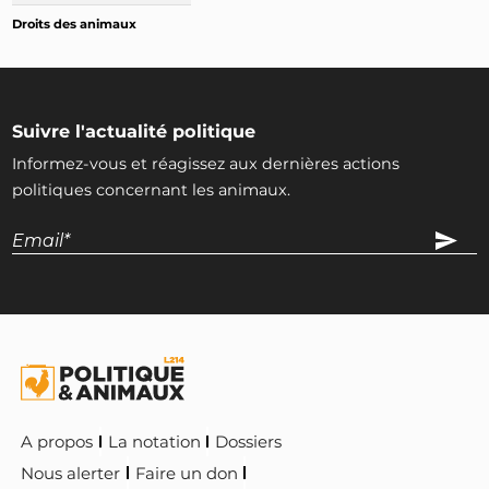
2021-04-01
Droits des animaux
1
x 1
x
[Parlem]
Le sénateur Christian Redon-Sarrazy demande au gouvernement une amélior
2020-11-26
3
x 1
x
[Amend]
Suivre l'actualité politique
Covid-19 : Amendement sénatorial II-728 visant à créer un fonds d'aide d'urg
Informez-vous et réagissez aux dernières actions
Note de lestage
politiques concernant les animaux.
A propos
La notation
Dossiers
Nous alerter
Faire un don