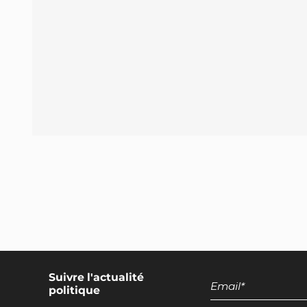
Encadrement des discours européens
promotionnels pour les produits d'origine
animale
Suivre l'actualité
politique