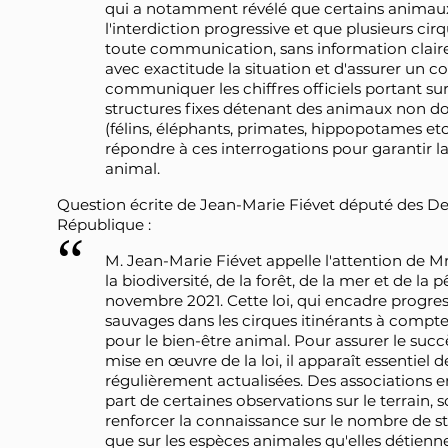
qui a notamment révélé que certains animaux
l'interdiction progressive et que plusieurs c
toute communication, sans information claire 
avec exactitude la situation et d'assurer un con
communiquer les chiffres officiels portant sur
structures fixes détenant des animaux non do
(félins, éléphants, primates, hippopotames et
répondre à ces interrogations pour garantir la
animal.
Question écrite de Jean-Marie Fiévet député des De
République :
M. Jean-Marie Fiévet appelle l'attention de Mm
la biodiversité, de la forêt, de la mer et de la 
novembre 2021. Cette loi, qui encadre progre
sauvages dans les cirques itinérants à compt
pour le bien-être animal. Pour assurer le succè
mise en œuvre de la loi, il apparaît essentiel 
régulièrement actualisées. Des associations e
part de certaines observations sur le terrain
renforcer la connaissance sur le nombre de str
que sur les espèces animales qu'elles détienne