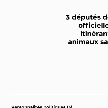
3 députés 
officiel
itinéran
animaux sau
Personnalités politiques (3)