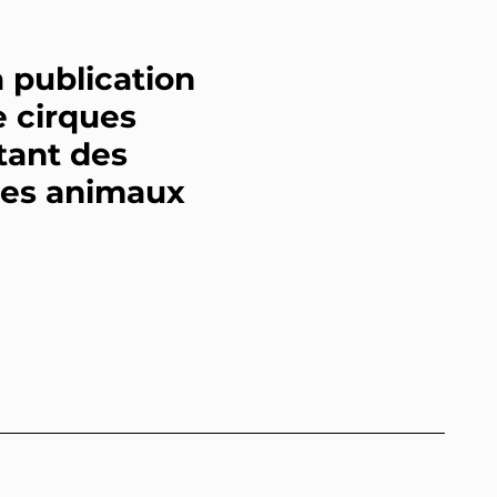
publication
e cirques
itant des
 des animaux