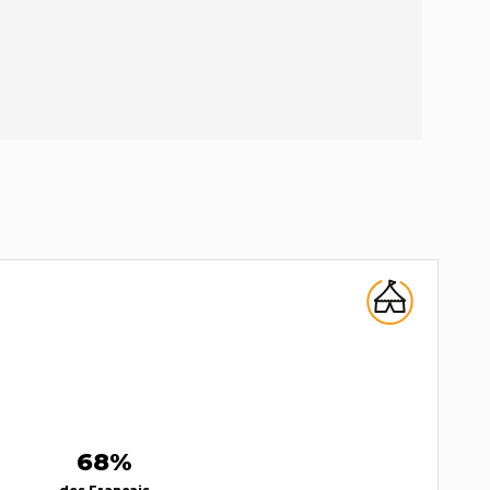
68%
des Français