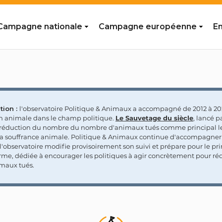
Campagne nationale
Campagne européenne
En
tion :
l'observatoire Politique & Animaux a accompagné de 2012 à 202
on animale dans le champ politique.
Le Sauvetage du siècle
, lancé p
a réduction du nombre du nombre d'animaux tués comme principal le
la souffrance animale. Politique & Animaux continue d'accompagner
'observatoire modifie provisoirement son suivi et prépare pour le p
rme, dédiée à encourager les politiques à agir concrètement pour réd
maux tués.