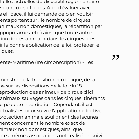
failles actuelles du dispositif réglementaire
 contrôles officiels. Afin d'évaluer avec
e efficace, il lui demande de bien vouloir
cents portant sur : le nombre de cirques
s animaux non domestiques, la répartition par
ippopotames, etc.) ainsi que toute autre
stion de ces animaux dans les cirques ; ces
 la bonne application de la loi, protéger le
tiques.
ente-Maritime (1re circonscription) - Les
ministre de la transition écologique, de la
he sur les dispositions de la loi du 18
 reproduction des animaux de cirque d'ici
 d'animaux sauvages dans les cirques itinérants
ipé cette interdiction. Cependant, il est
tualisées pour suivre l'application effective
e protection animale soulignent des lacunes
mment concernant le nombre exact de
s animaux non domestiques, ainsi que
s, ces mêmes associations ont réalisé un suivi