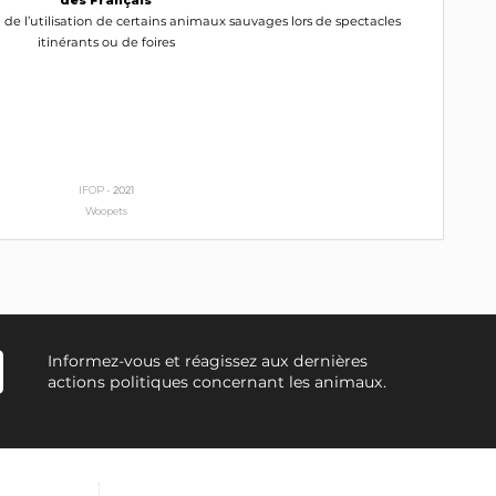
n de l’utilisation de certains animaux sauvages lors de spectacles
itinérants ou de foires
IFOP -
2021
Woopets
Informez-vous et réagissez aux dernières
actions politiques concernant les animaux.