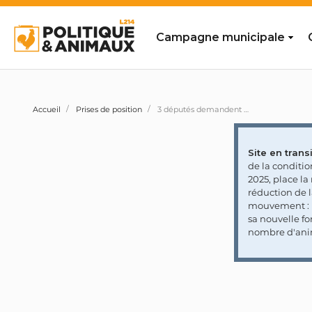
Campagne municipale
Accueil
Prises de position
3 députés demandent au gouvernement la publication officielle des données sur le nombre de cirques itinérants et de structures fixes exploitant des animaux sauvages, ainsi que l'inventaire des animaux détenus
Site en transi
de la conditi
2025, place l
réduction de 
mouvement : l
sa nouvelle fo
nombre d'ani