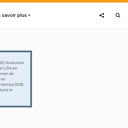
 savoir plus
5 l'évolution
ar L214 en
vier de
 ce
rintemps 2026
uire le