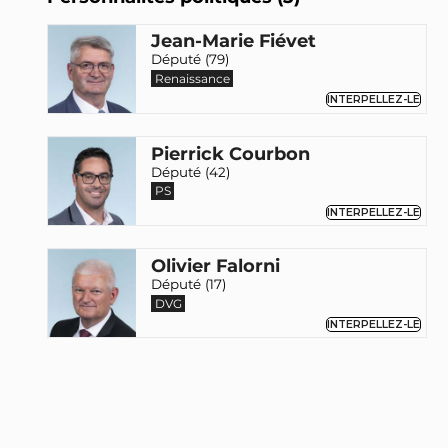
Jean-Marie Fiévet
Député (79)
Renaissance
INTERPELLEZ-LE
Pierrick Courbon
Député (42)
PS
INTERPELLEZ-LE
Olivier Falorni
Député (17)
DVG
INTERPELLEZ-LE