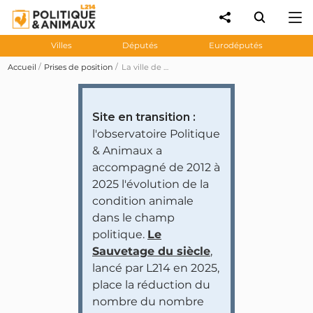
Villes
Députés
Eurodéputés
Accueil
Prises de position
La ville de Lyon s'engage à «étudier la création de services funéraires animaliers» (Plan d'actions pour la condition animale)
Site en transition :
l'observatoire Politique
& Animaux a
accompagné de 2012 à
2025 l'évolution de la
condition animale
dans le champ
politique.
Le
Sauvetage du siècle
,
lancé par L214 en 2025,
place la réduction du
nombre du nombre