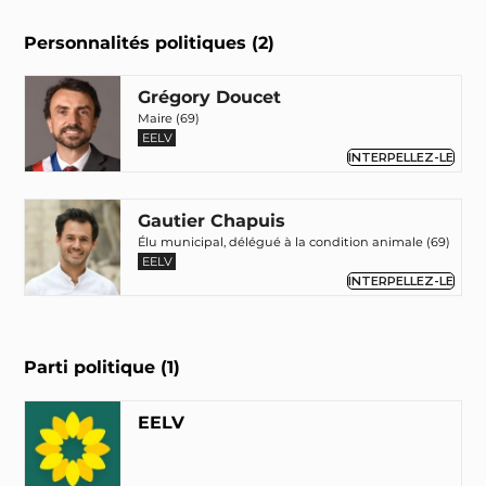
Personnalités politiques (2)
Grégory Doucet
Maire (69)
EELV
INTERPELLEZ-LE
Gautier Chapuis
Élu municipal, délégué à la condition animale (69)
EELV
INTERPELLEZ-LE
Parti politique (1)
EELV