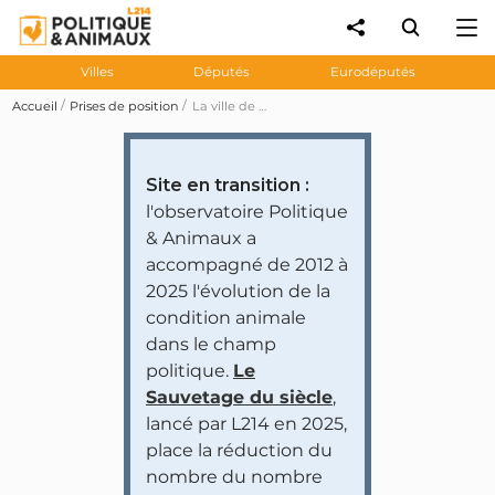
Villes
Députés
Eurodéputés
Accueil
Prises de position
La ville de Strasbourg s'engage à renforcer la place des animaux domestiques en ville: dispositif chats libres, création d'une brigade de protection animale, accueil dans les EHPAD, etc. (Plan d'actions 2023-2026)
Site en transition :
l'observatoire Politique
& Animaux a
accompagné de 2012 à
2025 l'évolution de la
condition animale
dans le champ
politique.
Le
Sauvetage du siècle
,
lancé par L214 en 2025,
place la réduction du
nombre du nombre