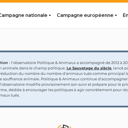
Campagne nationale
Campagne européenne
En
tion :
l'observatoire Politique & Animaux a accompagné de 2012 à 202
on animale dans le champ politique.
Le Sauvetage du siècle
, lancé p
a réduction du nombre du nombre d'animaux tués comme principal le
la souffrance animale. Politique & Animaux continue d'accompagner
'observatoire modifie provisoirement son suivi et prépare pour le p
rme, dédiée à encourager les politiques à agir concrètement pour réd
maux tués.