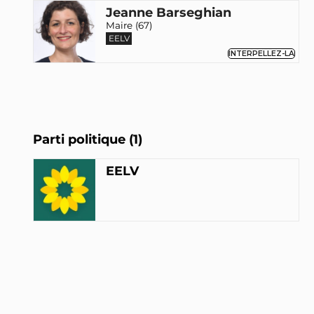
Jeanne Barseghian
Maire (67)
EELV
INTERPELLEZ-LA
Parti politique (1)
EELV