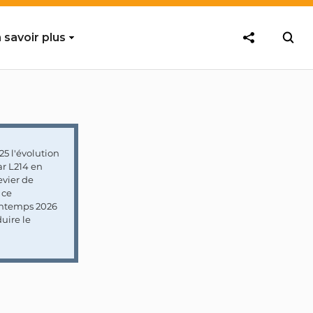
 savoir plus
5 l'évolution
ar L214 en
vier de
 ce
rintemps 2026
uire le