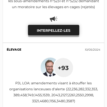
les sous-amendements n°5231 et n°5232 demandant
un moratoire sur les élevages en cages (rejetés)
INTERPELLEZ-LES
ÉLEVAGE
10/05/2024
+93
PJL LOA: amendements visant à étouffer les
organisations lanceuses d'alerte (22,236,282,332,353,
389,458,749,1455,1539, 2043,2127,2261,2550,2998,
3321,4680,1156,3480,3587)