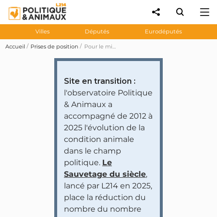
Villes
Députés
Eurodéputés
Accueil
Prises de position
Pour le ministre de l'Économie, «il n'y a pas une seule ferme-usine en France»
Site en transition :
l'observatoire Politique
& Animaux a
accompagné de 2012 à
2025 l'évolution de la
condition animale
dans le champ
politique.
Le
Sauvetage du siècle
,
lancé par L214 en 2025,
place la réduction du
nombre du nombre