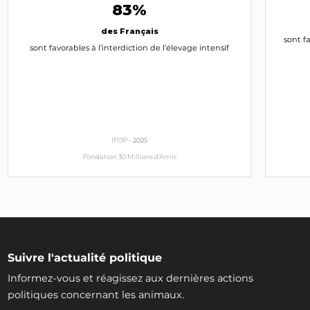
83%
des Français
sont fa
sont favorables à l’interdiction de l’élevage intensif
IFOP -
2025
Fondation 30 Millions d'Amis
Suivre l'actualité politique
Informez-vous et réagissez aux dernières actions
politiques concernant les animaux.