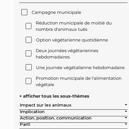
Campagne municipale
Réduction municipale de moitié du
nombre d'animaux tués
Option végétarienne quotidienne
Deux journées végétariennes
hebdomadaires
Une journée végétalienne hebdomadaire
Promotion municipale de l'alimentation
végétale
Offre végétale lors des réceptions
+ afficher tous les sous-thèmes
officielles de la ville
Impact sur les animaux
Implication
Exclusion de l'élevage intensif des achats
Action, position, communication
publics de la ville
Parti