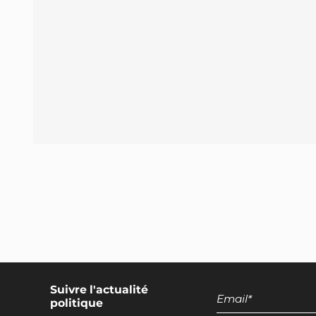
Encadrement des discours européens
promotionnels pour les produits d'origine
animale
Suivre l'actualité
politique