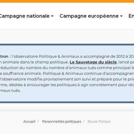
Campagne nationale
Campagne européenne
En
tion :
l'observatoire Politique & Animaux a accompagné de 2012 à 202
on animale dans le champ politique.
Le Sauvetage du siècle
, lancé p
a réduction du nombre du nombre d'animaux tués comme principal le
la souffrance animale. Politique & Animaux continue d'accompagner
'observatoire modifie provisoirement son suivi et prépare pour le p
rme, dédiée à encourager les politiques à agir concrètement pour réd
maux tués.
Accueil
Personnalités politiques
Brune Poirson