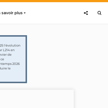
 savoir plus
5 l'évolution
ar L214 en
vier de
 ce
rintemps 2026
uire le