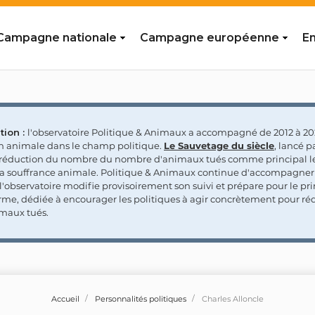
Campagne nationale
Campagne européenne
En
tion :
l'observatoire Politique & Animaux a accompagné de 2012 à 202
on animale dans le champ politique.
Le Sauvetage du siècle
, lancé p
a réduction du nombre du nombre d'animaux tués comme principal le
la souffrance animale. Politique & Animaux continue d'accompagner
'observatoire modifie provisoirement son suivi et prépare pour le p
rme, dédiée à encourager les politiques à agir concrètement pour réd
maux tués.
Accueil
Personnalités politiques
Charles Alloncle