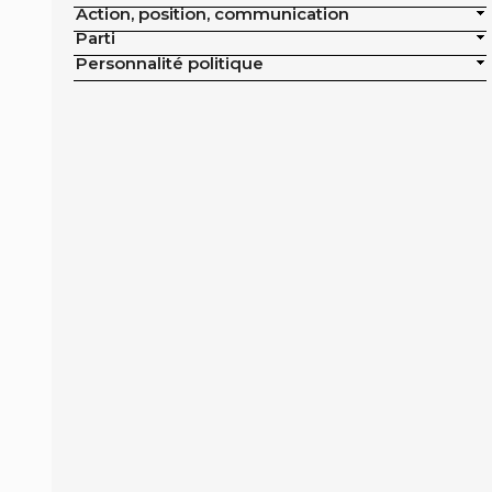
Action, position, communication
publics de la ville
Parti
Exclusion de la pisciculture des achats
Personnalité politique
publics de la ville
Campagne nationale
Réduction de moitié du nombre
d'animaux tués en France
Moratoire national sur les élevages
intensifs
Moratoire national sur les élevages
piscicoles
Mesures miroirs sur les produits d’origine
animale
Interdiction des navires de pêche de plus
de 12 mètres dans la bande côtière
Interdiction nationale des élevages