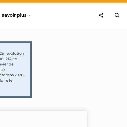
 savoir plus
5 l'évolution
ar L214 en
vier de
 ce
rintemps 2026
uire le