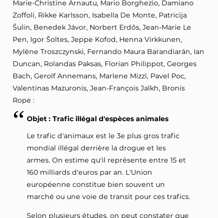
Marie-Christine Arnautu, Mario Borghezio, Damiano
Zoffoli, Rikke Karlsson, Isabella De Monte, Patricija
Šulin, Benedek Jávor, Norbert Erdős, Jean-Marie Le
Pen, Igor Šoltes, Jeppe Kofod, Henna Virkkunen,
Mylène Troszczynski, Fernando Maura Barandiarán, Ian
Duncan, Rolandas Paksas, Florian Philippot, Georges
Bach, Gerolf Annemans, Marlene Mizzi, Pavel Poc,
Valentinas Mazuronis, Jean-François Jalkh, Bronis
Ropė :
Objet : Trafic illégal d'espèces animales
Le trafic d'animaux est le 3e plus gros trafic
mondial illégal derrière la drogue et les
armes. On estime qu'il représente entre 15 et
160 milliards d'euros par an. L'Union
européenne constitue bien souvent un
marché ou une voie de transit pour ces trafics.
Selon plusieurs études, on peut constater que