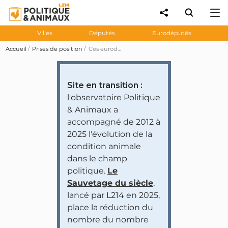
Villes
Députés
Eurodéputés
Accueil
Prises de position
Ces eurodéputés FN demandent des mesures contre le cybertrafic d'animaux d'espèces menacées
Site en transition :
l'observatoire Politique
& Animaux a
accompagné de 2012 à
2025 l'évolution de la
condition animale
dans le champ
politique.
Le
Sauvetage du siècle
,
lancé par L214 en 2025,
place la réduction du
nombre du nombre