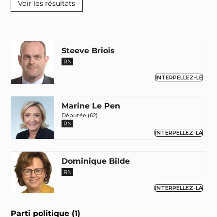
Steeve Briois
RN
INTERPELLEZ-LE
Marine Le Pen
Députée (62)
RN
INTERPELLEZ-LA
Dominique Bilde
RN
INTERPELLEZ-LA
Parti politique (1)
Philippe Loiseau