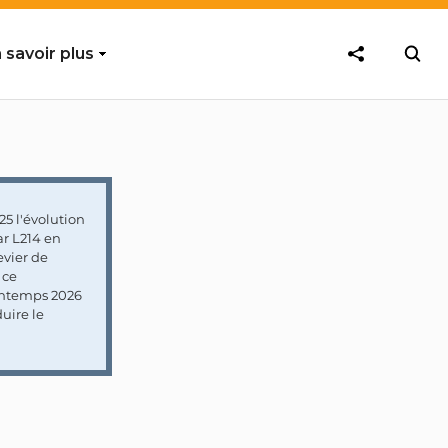
 savoir plus
5 l'évolution
ar L214 en
vier de
 ce
rintemps 2026
uire le