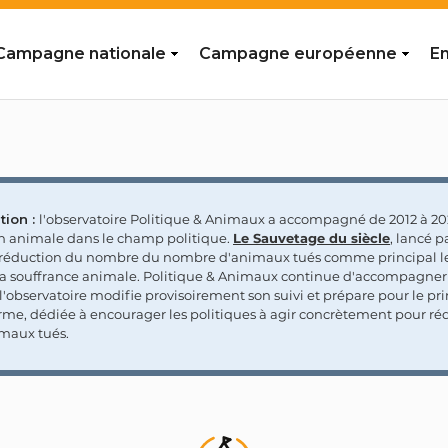
Campagne nationale
Campagne européenne
En
tion :
l'observatoire Politique & Animaux a accompagné de 2012 à 202
on animale dans le champ politique.
Le Sauvetage du siècle
, lancé p
a réduction du nombre du nombre d'animaux tués comme principal le
la souffrance animale. Politique & Animaux continue d'accompagner
'observatoire modifie provisoirement son suivi et prépare pour le p
rme, dédiée à encourager les politiques à agir concrètement pour réd
maux tués.