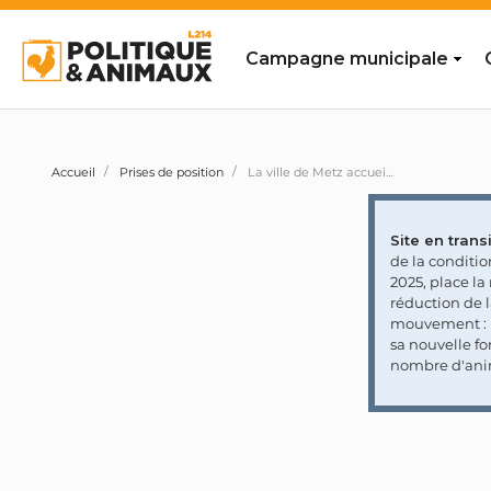
Campagne municipale
Accueil
Prises de position
La ville de Metz accueille le cirque Pinder qui détient des animaux
Site en transi
de la conditi
2025, place l
réduction de 
mouvement : l
sa nouvelle fo
nombre d'ani