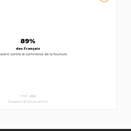
89%
des Français
larent contre le commerce de la fourrure
IFOP -
2022
Fondation 30 Millions d'Amis