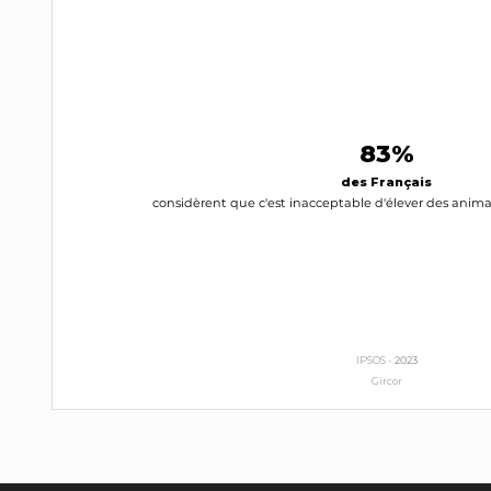
83%
des Français
considèrent que c'est inacceptable d'élever des anima
IPSOS -
2023
Gircor