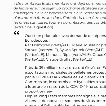
De nombreux États membres ont déjà commencé à
de légiférer sur ce sujet. La prochaine stratégie sur 
envisagera-t-elle et harmonisera-t-elle l’abandon pr
d’animaux à fourrure, dans l’intérêt du bien-être a
les crises sanitaires, tout en garantissant des cond
(extrait de la question)
Question prioritaire avec demande de répons
Eurodéputés :
Pär Holmgren (Verts/ALE), Marie Toussaint (Ve
Satouri (Verts/ALE), Sylwia Spurek (Verts/ALE
(Verts/ALE), Manuela Ripa (Verts/ALE), Grace O'
(Verts/ALE), Claude Gruffat (Verts/ALE)
Près de 39 millions de visons sont élevés en 
exportations mondiales de pelleteries brutes d
par la COVID-19 aux Pays-Bas. Le 3 août 2020
Commission, le commissaire Kyriakides a sout
à fourrure en raison de la COVID-19 ne constit
proportionnée».
Depuis, cinq États membres ont signalé la pr
visons, et de nouvelles souches du virus ont 
menaçant l’efficacité des futurs vaccins.