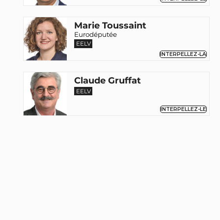
Marie Toussaint
Eurodéputée
EELV
INTERPELLEZ-LA
Claude Gruffat
EELV
INTERPELLEZ-LE