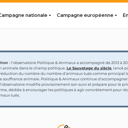
Campagne nationale
Campagne européenne
En
tion :
l'observatoire Politique & Animaux a accompagné de 2012 à 202
on animale dans le champ politique.
Le Sauvetage du siècle
, lancé p
a réduction du nombre du nombre d'animaux tués comme principal le
la souffrance animale. Politique & Animaux continue d'accompagner
'observatoire modifie provisoirement son suivi et prépare pour le p
rme, dédiée à encourager les politiques à agir concrètement pour réd
maux tués.