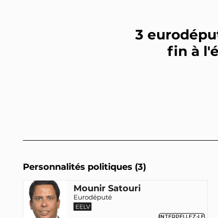
3 eurodépu
fin à l
Personnalités politiques (3)
Mounir Satouri
Eurodéputé
EELV
INTERPELLEZ-LE