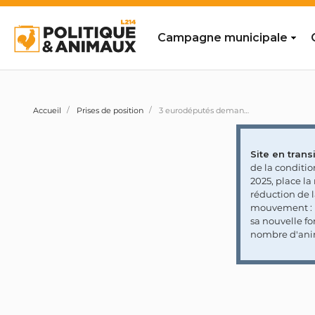
Campagne municipale
Accueil
Prises de position
3 eurodéputés demandent à la Commission de mettre fin à l'élevage d'animaux à fourrure dans l'UE
Site en transi
de la conditi
2025, place l
réduction de 
mouvement : l
sa nouvelle fo
nombre d'ani