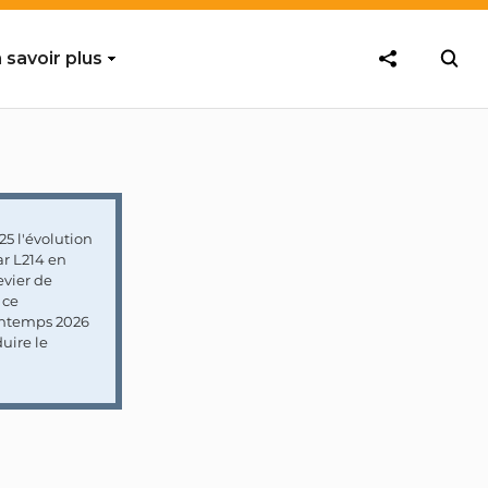
 savoir plus
5 l'évolution
ar L214 en
vier de
 ce
rintemps 2026
uire le