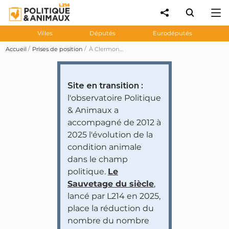
Villes
Députés
Eurodéputés
Accueil
Prises de position
À Clermont-Ferrand, il n'y a plus d'ovoproduits issus de l'élevage intensif dans la restauration collective
Site en transition :
l'observatoire Politique
& Animaux a
accompagné de 2012 à
2025 l'évolution de la
condition animale
dans le champ
politique.
Le
Sauvetage du siècle
,
lancé par L214 en 2025,
place la réduction du
nombre du nombre