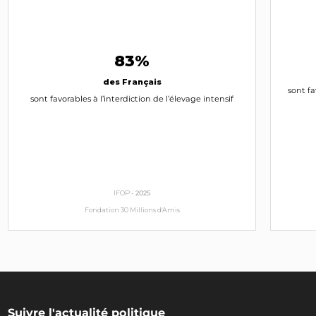
83%
des Français
sont fa
sont favorables à l’interdiction de l’élevage intensif
IFOP -
2025
Fondation 30 Millions d'Amis
Suivre l'actualité politique