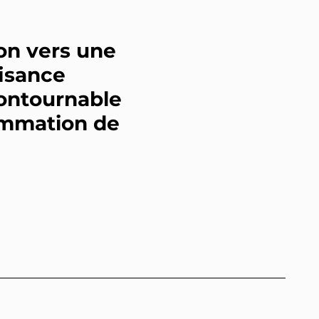
on vers une
fisance
contournable
sommation de