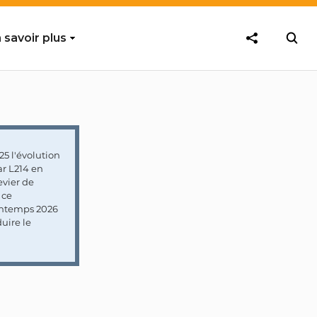
 savoir plus
5 l'évolution
ar L214 en
vier de
 ce
rintemps 2026
uire le