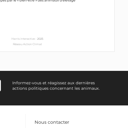
pés par le « bien-être » des animaux d'élevage
Harris interactive -
2025
Réseau Action Climat
Informez-vous et réagissez aux dernières
actions politiques concernant les animaux.
Nous contacter