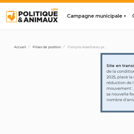
Campagne municipale
Accueil
Prises de position
François Asselineau promet une «Transition vers une agriculture durable et vers l'autosuffisance alimentaire» sans mentionner le levier incontournable pour y parvenir : diviser par 2 notre consommation de protéines animales
Site en transi
de la conditi
2025, place l
réduction de 
mouvement : l
sa nouvelle fo
nombre d'ani