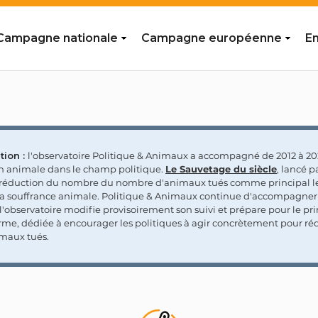
Campagne nationale
Campagne européenne
En
tion :
l'observatoire Politique & Animaux a accompagné de 2012 à 202
on animale dans le champ politique.
Le Sauvetage du siècle
, lancé p
a réduction du nombre du nombre d'animaux tués comme principal le
la souffrance animale. Politique & Animaux continue d'accompagner
'observatoire modifie provisoirement son suivi et prépare pour le p
rme, dédiée à encourager les politiques à agir concrètement pour réd
maux tués.