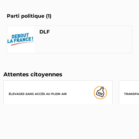
Parti politique (1)
DLF
Attentes citoyennes
ÉLEVAGES SANS ACCÈS AU PLEIN AIR
TRANSPA
83%