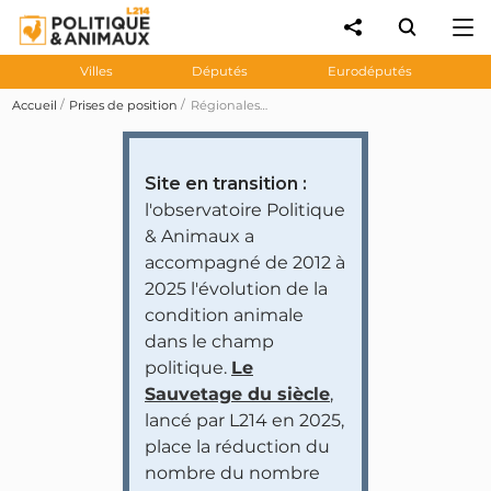
Villes
Députés
Eurodéputés
Accueil
Prises de position
Régionales Île-de-France: Nicolas Dupont-Aignan veut des «cahiers des charges draconiens» et des inspections surprises pour les abattoirs
Site en transition :
l'observatoire Politique
& Animaux a
accompagné de 2012 à
2025 l'évolution de la
condition animale
dans le champ
politique.
Le
Sauvetage du siècle
,
lancé par L214 en 2025,
place la réduction du
nombre du nombre