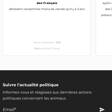
des Français
ayant 
déclarent consommer moins de viande qu'il y a 3 ans
des 
préoccu
Harris interactive -
2025
Réseau Action Climat
Suivre l'actualité politique
Informez-vous et réagissez aux dernières actions
politiques concernant les animaux.