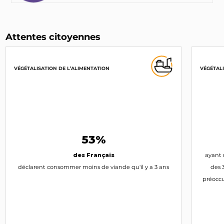
Attentes citoyennes
VÉGÉTALISATION DE L’ALIMENTATION
VÉGÉTALI
53%
des Français
ayant 
déclarent consommer moins de viande qu'il y a 3 ans
des 
préoccu