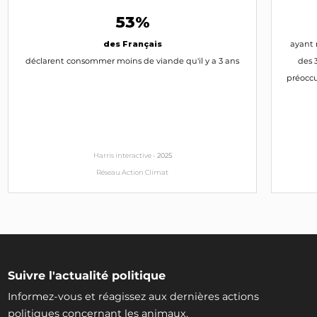
53%
des Français
ayant 
déclarent consommer moins de viande qu'il y a 3 ans
des 
préoccu
Harris interactive -
2025
Réseau Action Climat
Suivre l'actualité politique
Informez-vous et réagissez aux dernières actions
politiques concernant les animaux.