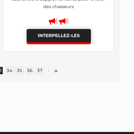
des chasseurs
INTERPELLEZ-LES
3
34
35
36
37