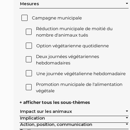
Mesures
Campagne municipale
Réduction municipale de moitié du
nombre d'animaux tués
Option végétarienne quotidienne
Deux journées végétariennes
hebdomadaires
Une journée végétalienne hebdomadaire
Promotion municipale de l'alimentation
végétale
Offre végétale lors des réceptions
+ afficher tous les sous-thèmes
officielles de la ville
Impact sur les animaux
Implication
Exclusion de l'élevage intensif des achats
Action, position, communication
publics de la ville