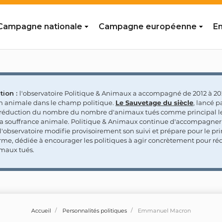
Campagne nationale
Campagne européenne
En
tion :
l'observatoire Politique & Animaux a accompagné de 2012 à 202
on animale dans le champ politique.
Le Sauvetage du siècle
, lancé p
a réduction du nombre du nombre d'animaux tués comme principal le
la souffrance animale. Politique & Animaux continue d'accompagner
'observatoire modifie provisoirement son suivi et prépare pour le p
rme, dédiée à encourager les politiques à agir concrètement pour réd
maux tués.
Accueil
Personnalités politiques
Emmanuel Macron