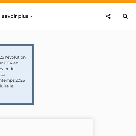
 savoir plus
5 l'évolution
ar L214 en
vier de
 ce
rintemps 2026
uire le