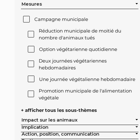
Mesures
Campagne municipale
Réduction municipale de moitié du
nombre d'animaux tués
Option végétarienne quotidienne
Deux journées végétariennes
hebdomadaires
Une journée végétalienne hebdomadaire
Promotion municipale de l'alimentation
végétale
Offre végétale lors des réceptions
+ afficher tous les sous-thèmes
officielles de la ville
Impact sur les animaux
Implication
Exclusion de l'élevage intensif des achats
Action, position, communication
publics de la ville