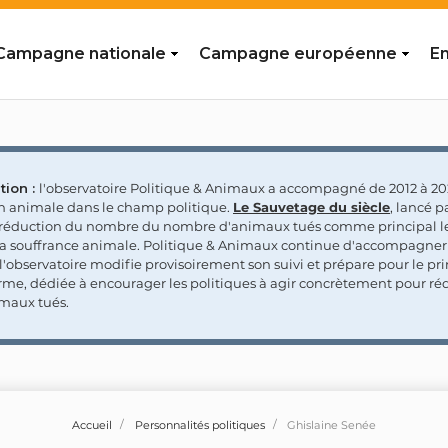
Campagne nationale
Campagne européenne
En
tion :
l'observatoire Politique & Animaux a accompagné de 2012 à 202
on animale dans le champ politique.
Le Sauvetage du siècle
, lancé p
a réduction du nombre du nombre d'animaux tués comme principal le
la souffrance animale. Politique & Animaux continue d'accompagner
'observatoire modifie provisoirement son suivi et prépare pour le p
rme, dédiée à encourager les politiques à agir concrètement pour réd
maux tués.
Accueil
Personnalités politiques
Ghislaine Senée