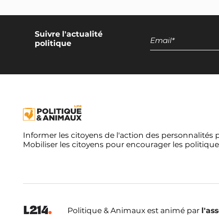
intensifs
Moratoire européen sur les élevages
piscicoles
Suivre l'actualité
politique
Interdiction européenne des navires de
pêche de plus de 12 mètres
Mesures miroirs pour l'élevage
Mesures miroirs pour la pêche
Principe européen de réciprocité pour les
navires
Informer les citoyens de l'action des personnalités 
Mobiliser les citoyens pour encourager les politique
Interdiction européenne des élevages
d’insectes
Réduction de 50% des produits d'origine
animale dans l'UE
Exclusion de la TVA pour les alternatives
Politique & Animaux est animé par
l'as
végétales