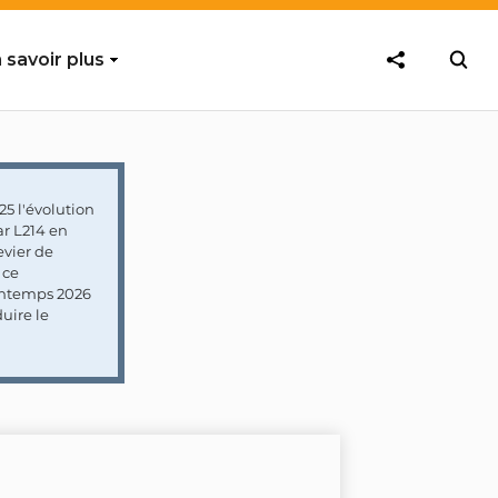
 savoir plus
5 l'évolution
ar L214 en
vier de
 ce
rintemps 2026
uire le