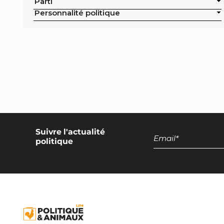
Parti
Exclusion de la pisciculture des achats
Personnalité politique
publics de la ville
Campagne nationale
Réduction de moitié du nombre
d'animaux tués en France
Moratoire national sur les élevages
intensifs
Moratoire national sur les élevages
piscicoles
Suivre l'actualité
politique
Mesures miroirs sur les produits d’origine
animale
Interdiction des navires de pêche de plus
de 12 mètres dans la bande côtière
Interdiction nationale des élevages
d’insectes