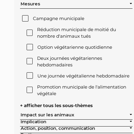
Mesures
Campagne municipale
Réduction municipale de moitié du
nombre d'animaux tués
Option végétarienne quotidienne
Deux journées végétariennes
hebdomadaires
Une journée végétalienne hebdomadaire
Promotion municipale de l'alimentation
végétale
Offre végétale lors des réceptions
+ afficher tous les sous-thèmes
officielles de la ville
Impact sur les animaux
Implication
Exclusion de l'élevage intensif des achats
Action, position, communication
publics de la ville