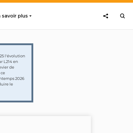
 savoir plus
5 l'évolution
ar L214 en
vier de
 ce
rintemps 2026
uire le