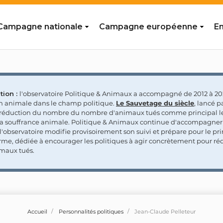
Campagne nationale
Campagne européenne
En
tion :
l'observatoire Politique & Animaux a accompagné de 2012 à 202
on animale dans le champ politique.
Le Sauvetage du siècle
, lancé p
a réduction du nombre du nombre d'animaux tués comme principal le
la souffrance animale. Politique & Animaux continue d'accompagner
'observatoire modifie provisoirement son suivi et prépare pour le p
rme, dédiée à encourager les politiques à agir concrètement pour réd
maux tués.
Accueil
Personnalités politiques
Jean-Claude Pelleteur