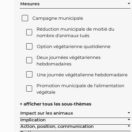
Mesures
Campagne municipale
Réduction municipale de moitié du
nombre d'animaux tués
Option végétarienne quotidienne
Deux journées végétariennes
hebdomadaires
Une journée végétalienne hebdomadaire
Promotion municipale de l'alimentation
végétale
Offre végétale lors des réceptions
+ afficher tous les sous-thèmes
officielles de la ville
Impact sur les animaux
Implication
Exclusion de l'élevage intensif des achats
Action, position, communication
publics de la ville