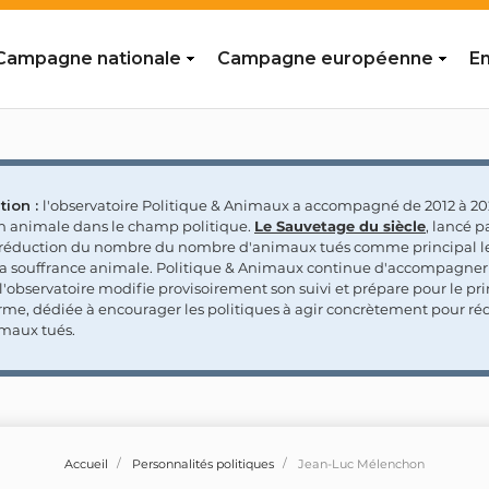
Campagne nationale
Campagne européenne
En
tion :
l'observatoire Politique & Animaux a accompagné de 2012 à 202
on animale dans le champ politique.
Le Sauvetage du siècle
, lancé p
a réduction du nombre du nombre d'animaux tués comme principal le
la souffrance animale. Politique & Animaux continue d'accompagner
'observatoire modifie provisoirement son suivi et prépare pour le p
rme, dédiée à encourager les politiques à agir concrètement pour réd
maux tués.
Accueil
Personnalités politiques
Jean-Luc Mélenchon