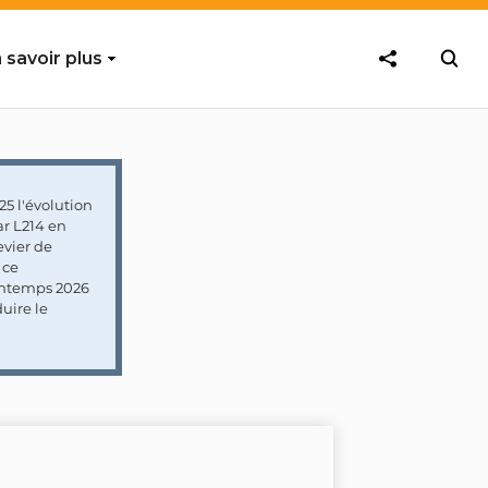
 savoir plus
5 l'évolution
ar L214 en
vier de
 ce
rintemps 2026
uire le