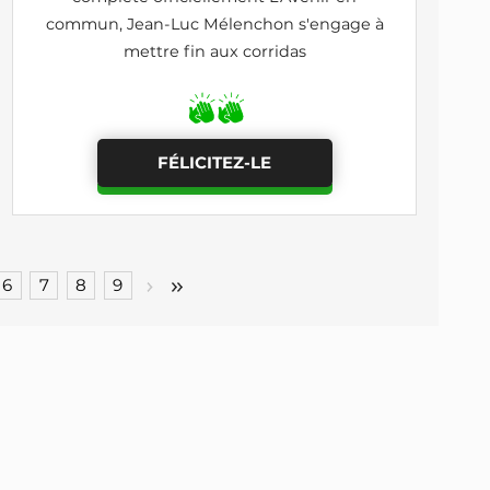
commun, Jean-Luc Mélenchon s'engage à
mettre fin aux corridas
FÉLICITEZ-LE
6
7
8
9