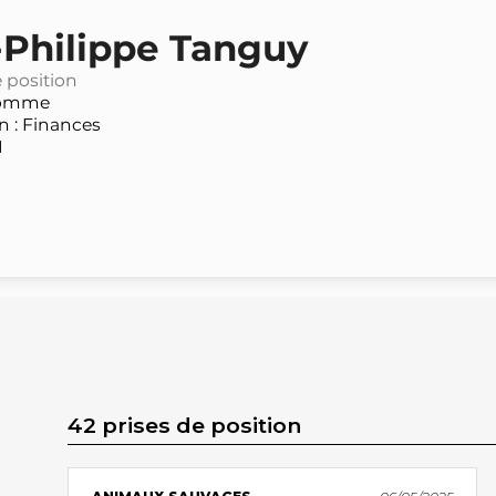
-Philippe Tanguy
e position
omme
 : Finances
N
42 prises de position