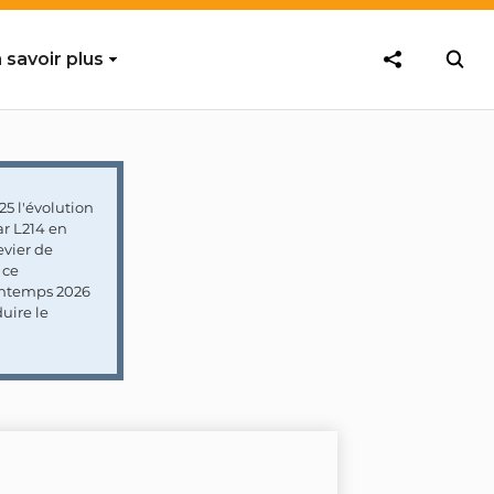
 savoir plus
5 l'évolution
ar L214 en
vier de
 ce
rintemps 2026
uire le