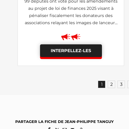
99 députés ont voté pour les amendements
au projet de loi de finances 2025 visant à
pénaliser fiscalement les donateurs des
associations relayant les images de lanceurs
d'alerte (I-690, I-1185: adoptés)
INTERPELLEZ-LES
1
2
3
PARTAGER LA FICHE DE JEAN-PHILIPPE TANGUY