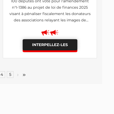
100 députés ont voté pour l'amendement
n°I-1386 au projet de loi de finances 2025
visant à pénaliser fiscalement les donateurs
des associations relayant les images de
lanceurs d'alerte (rejeté)
INTERPELLEZ-LES
4
5