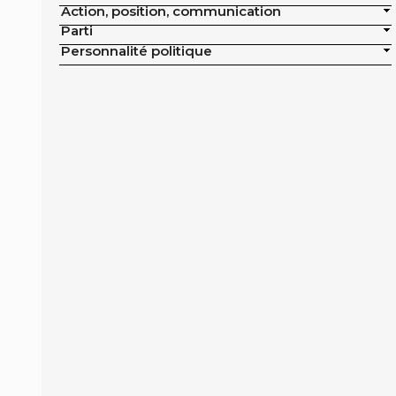
Action, position, communication
publics de la ville
Parti
Exclusion de la pisciculture des achats
Personnalité politique
publics de la ville
Campagne nationale
Réduction de moitié du nombre
d'animaux tués en France
Moratoire national sur les élevages
intensifs
Moratoire national sur les élevages
piscicoles
Mesures miroirs sur les produits d’origine
animale
Interdiction des navires de pêche de plus
de 12 mètres dans la bande côtière
Interdiction nationale des élevages