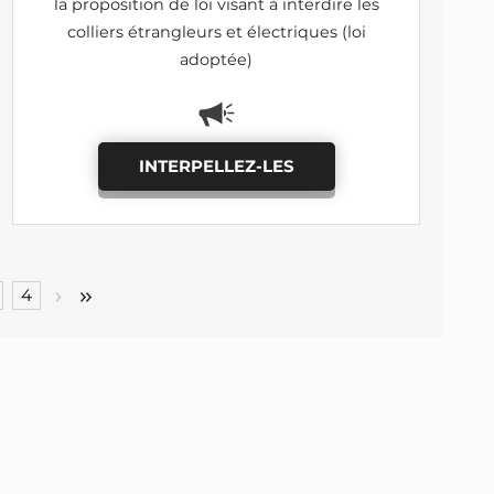
la proposition de loi visant à interdire les
colliers étrangleurs et électriques (loi
adoptée)
INTERPELLEZ-LES
4