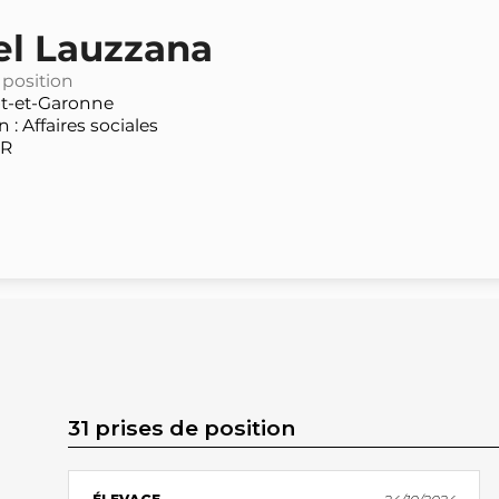
el Lauzzana
 position
t-et-Garonne
: Affaires sociales
PR
31 prises de position