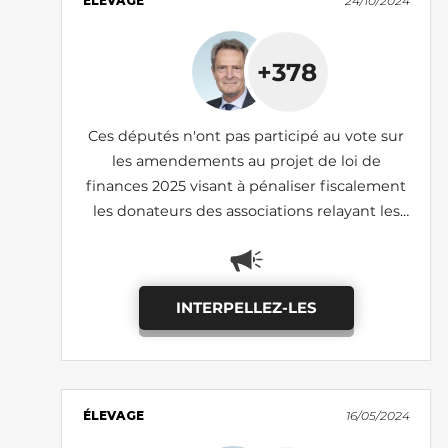
ÉLEVAGE
24/10/2024
+378
Ces députés n'ont pas participé au vote sur
les amendements au projet de loi de
finances 2025 visant à pénaliser fiscalement
les donateurs des associations relayant les
images de lanceurs d'alerte (I-690, I-1185:
adoptés)
INTERPELLEZ-LES
ÉLEVAGE
16/05/2024