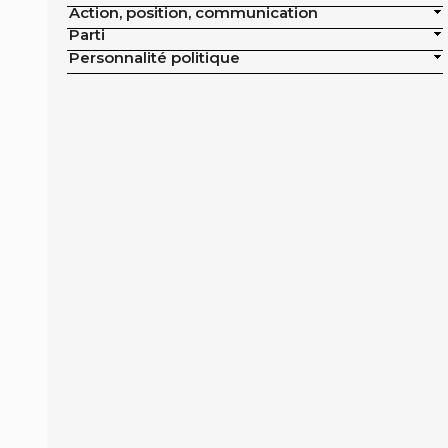
Action, position, communication
publics de la ville
Parti
Exclusion de la pisciculture des achats
Personnalité politique
publics de la ville
Campagne nationale
Réduction de moitié du nombre
d'animaux tués en France
Moratoire national sur les élevages
intensifs
Moratoire national sur les élevages
piscicoles
Mesures miroirs sur les produits d’origine
animale
Interdiction des navires de pêche de plus
de 12 mètres dans la bande côtière
Interdiction nationale des élevages