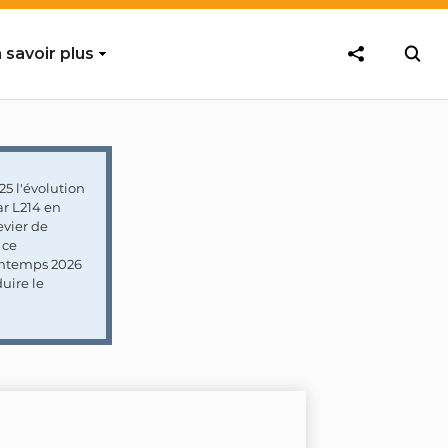
 savoir plus
5 l'évolution
ar L214 en
vier de
 ce
rintemps 2026
uire le