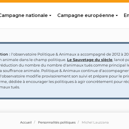
Campagne nationale
Campagne européenne
En
tion :
l'observatoire Politique & Animaux a accompagné de 2012 à 202
on animale dans le champ politique.
Le Sauvetage du siècle
, lancé p
a réduction du nombre du nombre d'animaux tués comme principal le
la souffrance animale. Politique & Animaux continue d'accompagner
'observatoire modifie provisoirement son suivi et prépare pour le p
rme, dédiée à encourager les politiques à agir concrètement pour réd
maux tués.
Accueil
Personnalités politiques
Michel Lauzzana